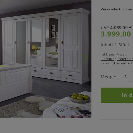
Versandart
(voraus
UVP 4.089,00 €
3.999,00
Inhalt
1
Stück
inkl. ges. MwSt.
Lieferung innerhal
versandkostenfrei*
Menge:
In 