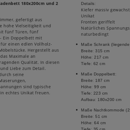
bladenbett 180x200cm und 2
Details:
Kiefer massiv gewachst
Unikat
immer, gefertigt aus
Fronten geriffelt
 hohe Vielseitigkeit und
Natürliches Spannungs
t fünf Türen, fünf
naturbedingt
- Ein Doppelbett mit
für einen edlen Vollholz-
Maße Schrank (liegende
Möbelstücke. Hergestellt aus
Breite: 315 cm
t das Maximale an
Höhe: 217 c
m
agenden Qualität. In diesen
Tiefe: 62 cm
 und Liebe zum Detail.
durch seine
Maße Doppelbett:
 Maserungen,
Breite: 187 cm
pannungen sind typische
Höhe: 99 c
m
in echtes Unikat freuen.
Tiefe: 223 cm
Aufbau: 180x200 cm
Maße Nachtkommode (2
Breite: 51 cm
Höhe: 64 c
m
Tiefe: 35 cm