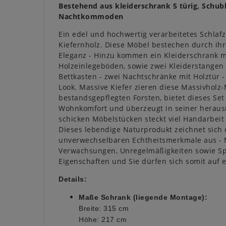
Bestehend aus kleiderschrank 5 türig, Schu
Nachtkommoden
Ein edel und hochwertig verarbeitetes Schlafz
Kiefernholz. Diese Möbel bestechen durch ihre
Eleganz - Hinzu kommen ein Kleiderschrank mi
Holzeinlegeböden, sowie zwei Kleiderstangen 
Bettkasten - zwei Nachtschränke mit Holztür - 
Look. Massive Kiefer zieren diese Massivholz-
bestandsgepflegten Forsten, bietet dieses Se
Wohnkomfort und überzeugt in seiner herausr
schicken Möbelstücken steckt viel Handarbeit
Dieses lebendige Naturprodukt zeichnet sich 
unverwechselbaren Echtheitsmerkmale aus -
Verwachsungen, Unregelmäßigkeiten sowie S
Eigenschaften und Sie dürfen sich somit auf e
Details:
Maße Schrank (liegende Montage):
Breite: 315 cm
Höhe: 217 c
m