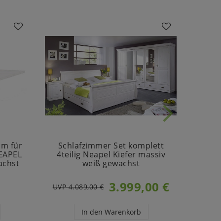
cm für
Schlafzimmer Set komplett
Sch
NEAPEL
4teilig Neapel Kiefer massiv
mit
achst
weiß gewachst
m
3.999,00 €
UVP 4.089,00 €
UVP 1
In den Warenkorb