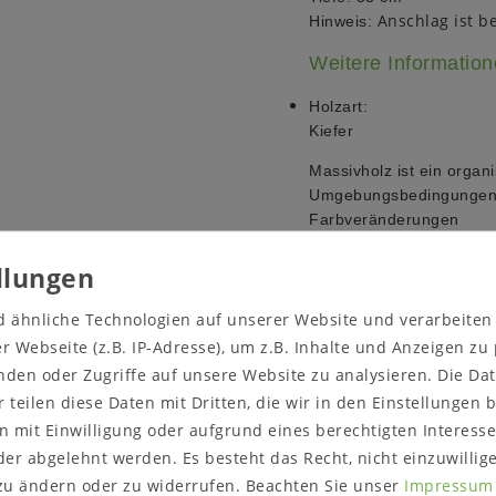
Anschlag ist be
Hinweis:
Weitere Informatio
Holzart:
Kiefer
Massivholz ist ein organi
Umgebungsbedingungen a
Farbveränderungen
und Rissbildungen entst
starke Lichtquellen, als
echts) montierbar.
Umgebung.
d ähnliche Technologien auf unserer Website und verarbeite
Weiße Oberflächen können
Äste werden sichtbarer.
 Webseite (z.B. IP-Adresse), um z.B. Inhalte und Anzeigen zu
und ein Verziehen des Ho
nden oder Zugriffe auf unsere Website zu analysieren. Die Dat
Werkstoff.
r teilen diese Daten mit Dritten, die wir in den Einstellungen
 mit Einwilligung oder aufgrund eines berechtigten Interesse
Oberfläche:
Weiß gewachst
er abgelehnt werden. Es besteht das Recht, nicht einzuwillig
Lieferumfang:
zu ändern oder zu widerrufen. Beachten Sie unser
Impressum