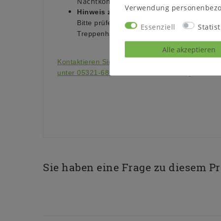
Nachtkommoden montiert
Verwendung personenbezo
Hinweis zur Anlieferung:
Bitte prüfen Sie vor dem Bestellen, ob das
Essenziell
Statist
Treppenhaus/die Zugänge passt.
Alle akzeptieren
Kontaktieren Sie uns auf unserer Internetseite o
unter 05321-685990. Wir helfen Ihnen gerne wei
Sie haben eine Frage zu diesem P