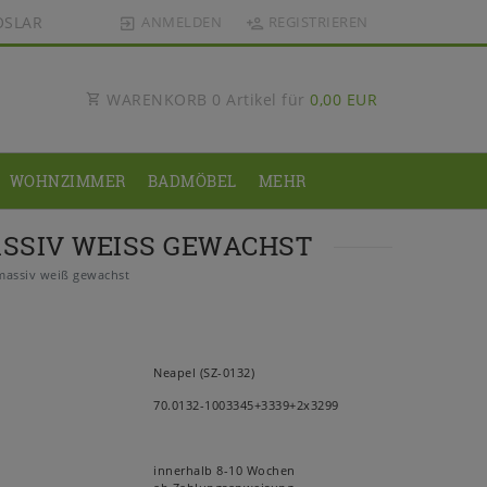
OSLAR
ANMELDEN
REGISTRIEREN
WARENKORB
0
Artikel für
0,00 EUR
WOHNZIMMER
BADMÖBEL
MEHR
SSIV WEISS GEWACHST
 massiv weiß gewachst
Neapel (SZ-0132)
70.0132-1003345+3339+2x3299
innerhalb 8-10 Wochen