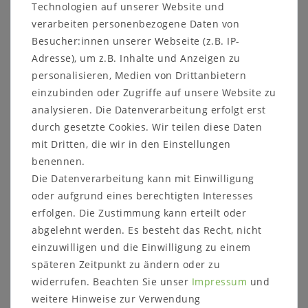
Technologien auf unserer Website und
verarbeiten personenbezogene Daten von
Besucher:innen unserer Webseite (z.B. IP-
Adresse), um z.B. Inhalte und Anzeigen zu
personalisieren, Medien von Drittanbietern
einzubinden oder Zugriffe auf unsere Website zu
analysieren. Die Datenverarbeitung erfolgt erst
durch gesetzte Cookies. Wir teilen diese Daten
mit Dritten, die wir in den Einstellungen
benennen.
Kleiderschrank 2-türig
Garderobenschrank 2-
MIDO 90x180x56cm
türig BERGEN
Die Datenverarbeitung kann mit Einwilligung
mit Schublade Eiche
108x202x63cm Kiefer
oder aufgrund eines berechtigten Interesses
massiv natur braun
massiv weiß lackiert
oder bianco geölt
gelaugt geölt
erfolgen. Die Zustimmung kann erteilt oder
abgelehnt werden. Es besteht das Recht, nicht
1.717,00 €
1.130,00 €
einzuwilligen und die Einwilligung zu einem
späteren Zeitpunkt zu ändern oder zu
Artikel anzeigen
In den Warenkorb
widerrufen. Beachten Sie unser
Impressum
und
weitere Hinweise zur Verwendung