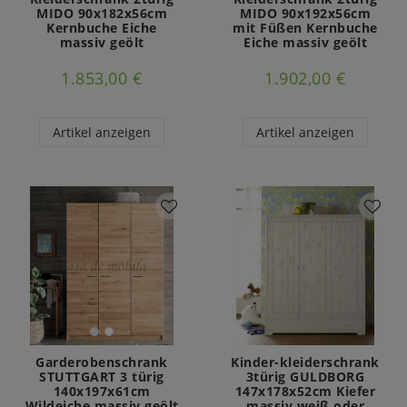
MIDO 90x182x56cm
MIDO 90x192x56cm
Kernbuche Eiche
mit Füßen Kernbuche
massiv geölt
Eiche massiv geölt
1.853,00 €
1.902,00 €
Artikel anzeigen
Artikel anzeigen
Garderobenschrank
Kinder-kleiderschrank
STUTTGART 3 türig
3türig GULDBORG
140x197x61cm
147x178x52cm Kiefer
Wildeiche massiv geölt
massiv weiß oder