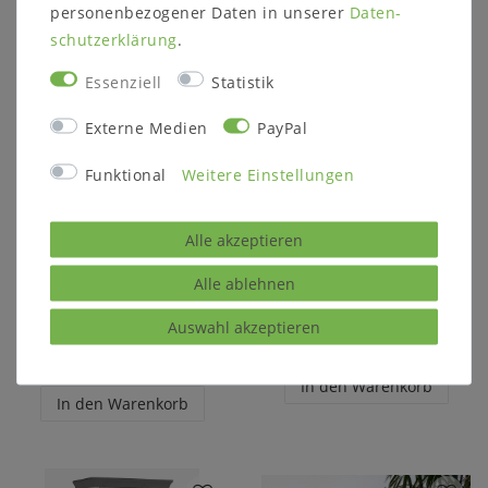
personenbezogener Daten in unserer
Daten­
schutz­erklärung
.
Essenziell
Statistik
Externe Medien
PayPal
Funktional
Weitere Einstellungen
Kleiderschrank ZENNA
Dielenschrank 2türig
Alle akzeptieren
156x205x61cm 3türig
BERGEN 108x202x63cm
Kernbuche massiv
Kiefer massiv gelaugt
geölt
geölt
Alle ablehnen
Schlafzimmerschrank
1.130,00 €
Auswahl akzeptieren
1.532,00 €
In den Warenkorb
In den Warenkorb