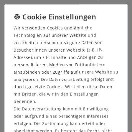
In den Warenkorb
In den Warenkorb
Wir verwenden Cookies und ähnliche
Technologien auf unserer Website und
verarbeiten personenbezogene Daten von
Besucher:innen unserer Webseite (z.B. IP-
Adresse), um z.B. Inhalte und Anzeigen zu
personalisieren, Medien von Drittanbietern
einzubinden oder Zugriffe auf unsere Website zu
analysieren. Die Datenverarbeitung erfolgt erst
durch gesetzte Cookies. Wir teilen diese Daten
Beistelltisch OAKLAND
Beistelltisch-Set
mit Dritten, die wir in den Einstellungen
NIKLAS rund
OAKLAND NIKLAS
50x70x50cm Wildeiche
rund 40x40x40cm /
benennen.
massiv natur geölt
50x70x50cm Wildeiche
Die Datenverarbeitung kann mit Einwilligung
Metall schwarz
natur geölt Metall
schwarz
oder aufgrund eines berechtigten Interesses
238,00 €
erfolgen. Die Zustimmung kann erteilt oder
444,00 €
abgelehnt werden. Es besteht das Recht, nicht