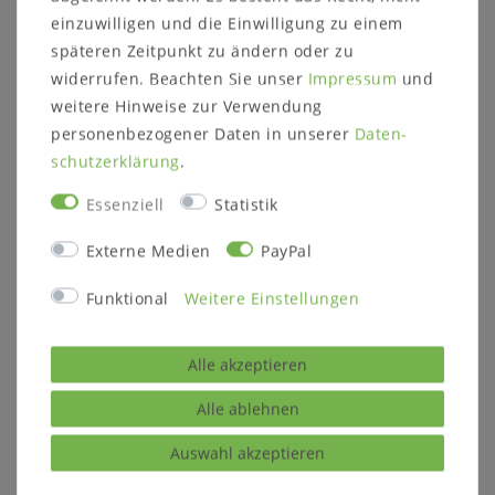
einzuwilligen und die Einwilligung zu einem
In den Warenkorb
In den Warenkorb
späteren Zeitpunkt zu ändern oder zu
widerrufen. Beachten Sie unser
Impressum
und
weitere Hinweise zur Verwendung
personenbezogener Daten in unserer
Daten­
schutz­erklärung
.
Essenziell
Statistik
Externe Medien
PayPal
Funktional
Weitere Einstellungen
Beistelltisch-Set
Couchtisch rund
OAKLAND MELINA
ROMA 70x51x70cm
rund 40x40x40cm /
Wildeiche massiv
Alle akzeptieren
50x70x50cm Wildeiche
natur geölt
natur geölt Metall
weiß
Alle ablehnen
613,00 €
444,00 €
Auswahl akzeptieren
In den Warenkorb