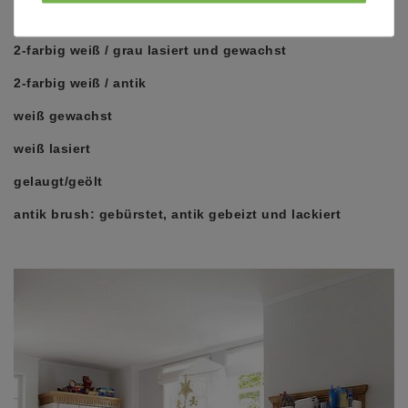
2-farbig weiß gewachst / eichefarben
2-farbig weiß / grau lasiert und gewachst
2-farbig weiß / antik
weiß gewachst
weiß lasiert
gelaugt/geölt
antik brush
: gebürstet, antik gebeizt und lackiert