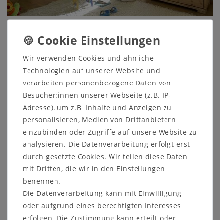
Babyzimmer komplett 6teilig Vollholz Kinderzimmer Kiefer
Wir verwenden Cookies und ähnliche
massiv gelaugt geölt
Technologien auf unserer Website und
verarbeiten personenbezogene Daten von
Besucher:innen unserer Webseite (z.B. IP-
Wickelkommode, Babybett, Regale, Kleiderschrank und
Adresse), um z.B. Inhalte und Anzeigen zu
passende Wandboards
personalisieren, Medien von Drittanbietern
einzubinden oder Zugriffe auf unsere Website zu
Was benötigen Sie bzw. ihr Baby von Anfang an? Die
Auswahl an
Babyzimmer Möbeln aus Naturholz
ist groß. Je
analysieren. Die Datenverarbeitung erfolgt erst
nach der Größe des zukünftigen Kinderzimmers können Sie
durch gesetzte Cookies. Wir teilen diese Daten
auswählen, was Sie anschaffen möchten. Wenn Ihnen nur
mit Dritten, die wir in den Einstellungen
ein kleiner Raum zur Verfügung steht, dann reicht es vorerst,
benennen.
wenn Sie eine
Naturholz Wickelkommode
und ein
Die Datenverarbeitung kann mit Einwilligung
Massivholz Babybett
für ihr Neugeborenes bereithalten.
oder aufgrund eines berechtigten Interesses
Haben Sie einen größeren Rau zur Verfügung empfiehlt es
erfolgen. Die Zustimmung kann erteilt oder
sich bereits ein komplettes
Babyzimmer mit Regalen und