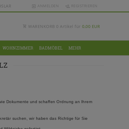
OSLAR
ANMELDEN
REGISTRIEREN
WARENKORB
0
Artikel für
0,00 EUR
WOHNZIMMER
BADMÖBEL
MEHR
LZ
sowie Dokumente und schaffen Ordnung an Ihrem
etär suchen, wir haben das Richtige für Sie
 Wildeiche gefertigt.