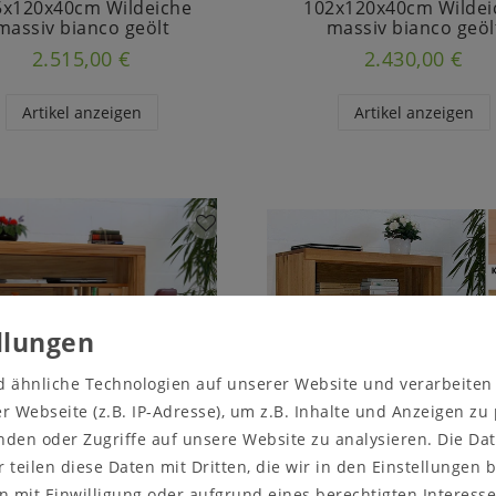
5x120x40cm Wildeiche
102x120x40cm Wildei
massiv bianco geölt
massiv bianco geöl
2.515,00 €
2.430,00 €
Artikel anzeigen
Artikel anzeigen
d ähnliche Technologien auf unserer Website und verarbeite
 Webseite (z.B. IP-Adresse), um z.B. Inhalte und Anzeigen zu
nden oder Zugriffe auf unsere Website zu analysieren. Die Dat
r teilen diese Daten mit Dritten, die wir in den Einstellungen
Sekretär SKYLINE
Sekretär SKYLINE
 mit Einwilligung oder aufgrund eines berechtigten Interesse