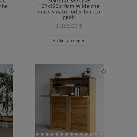
RMO
Sekretär SKYLINE
che
102x120x40cm Wildeiche
t
massiv natur oder bianco
geölt
2.359,00 €
Artikel anzeigen