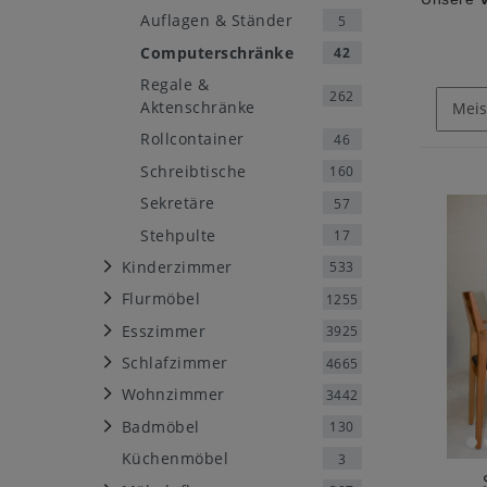
Auflagen & Ständer
5
Computerschränke
42
Regale &
262
Aktenschränke
Rollcontainer
46
Schreibtische
160
Sekretäre
57
Stehpulte
17
Kinderzimmer
533
Flurmöbel
1255
Esszimmer
3925
Schlafzimmer
4665
Wohnzimmer
3442
Badmöbel
130
Küchenmöbel
3