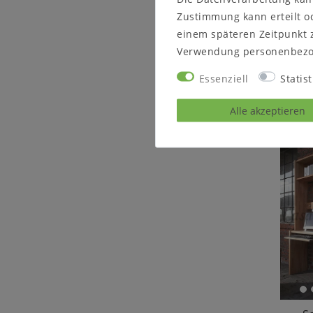
115
Zustimmung kann erteilt od
einem späteren Zeitpunkt 
Verwendung personenbezo
Essenziell
Statist
Alle akzeptieren