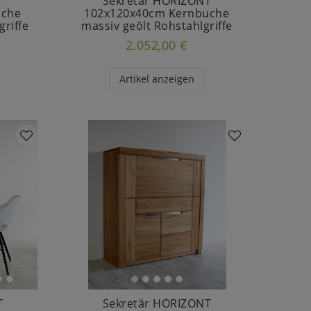
T
Sekretär HORIZONT
uche
102x120x40cm Kernbuche
griffe
massiv geölt Rohstahlgriffe
2.052,00 €
Artikel anzeigen
T
Sekretär HORIZONT