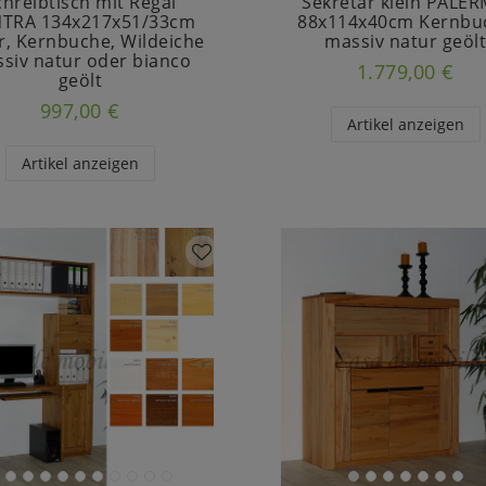
chreibtisch mit Regal
Sekretär klein PALE
TRA 134x217x51/33cm
88x114x40cm Kernbu
er, Kernbuche, Wildeiche
massiv natur geöl
siv natur oder bianco
1.779,00 €
geölt
997,00 €
Artikel anzeigen
Artikel anzeigen