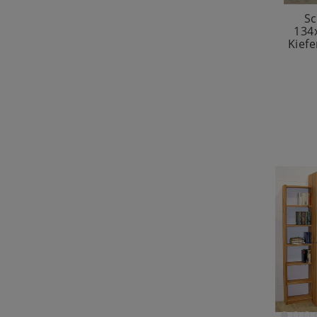
Sc
134
Kief