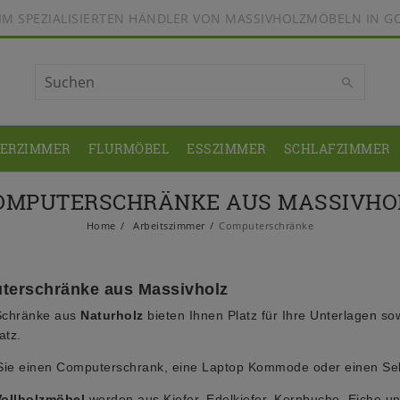
BEIM SPEZIALISIERTEN HÄNDLER VON MASSIVHOLZMÖBELN IN G
DERZIMMER
FLURMÖBEL
ESSZIMMER
SCHLAFZIMMER
OMPUTERSCHRÄNKE AUS MASSIVHO
Home
Arbeitszimmer
Computerschränke
terschränke aus Massivholz
Schränke aus
Naturholz
bieten Ihnen Platz für Ihre Unterlagen 
atz.
Sie einen Computerschrank, eine Laptop Kommode oder einen Sekr
Vollholzmöbel
werden aus Kiefer, Edelkiefer, Kernbuche, Eiche und