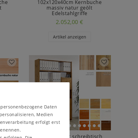
che
102x120x40cm Kernbuche
t
massiv natur geölt
Edelstahlgriffe
2.052,00 €
Artikel anzeigen
n personenbezogene Daten
 personalisieren, Medien
enverarbeitung erfolgt erst
 benennen.
Büroregal mit schreibtisch
s erfolgen. Die