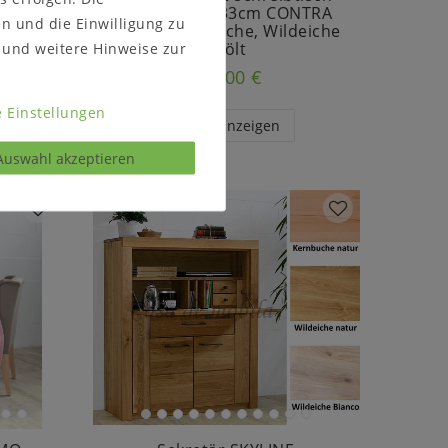
che,
134x217x51/33cm CONTRA
en und die Einwilligung zu
 oder
Kiefer, Kernbuche, Wildeiche
und weitere Hinweise zur
geölt
948,00 €
 Einstellungen
Artikel anzeigen
Auswahl akzeptieren