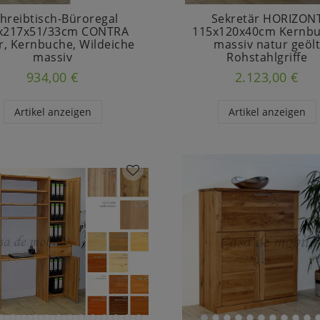
hreibtisch-Büroregal
Sekretär HORIZON
x217x51/33cm CONTRA
115x120x40cm Kernb
er, Kernbuche, Wildeiche
massiv natur geöl
massiv
Rohstahlgriffe
934,00 €
2.123,00 €
Artikel anzeigen
Artikel anzeigen