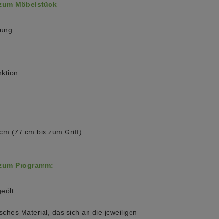
 zum Möbelstück
lung
nktion
cm (77 cm bis zum Griff)
 zum Programm:
eölt
sches Material, das sich an die jeweiligen