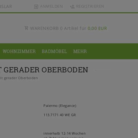
OSLAR
ANMELDEN
REGISTRIEREN
WARENKORB
0
Artikel für
0,00 EUR
WOHNZIMMER
BADMÖBEL
MEHR
LT GERADER OBERBODEN
lt gerader Oberboden
Palermo (Elegance)
113.7171 40 WE GR
innerhalb 12-14 Wochen