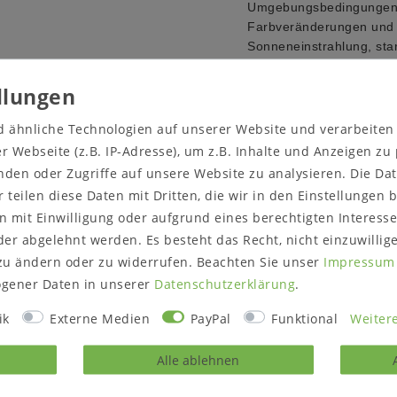
Umgebungsbedingungen a
Farbveränderungen und R
Sonneneinstrahlung, sta
Luftfeuchtigkeit der Um
 sowie der Lichtverhältnisse
Weiße Oberflächen können
 Farbe des Artikels nicht
Äste werden sichtbarer.
Verziehen des Holzes sin
d ähnliche Technologien auf unserer Website und verarbeite
thalten.
 Webseite (z.B. IP-Adresse), um z.B. Inhalte und Anzeigen zu
Griffe und Fronten:
nden oder Zugriffe auf unsere Website zu analysieren. Die Dat
Front mit geradem Obe
Griffe aus Edelstahl ode
r teilen diese Daten mit Dritten, die wir in den Einstellungen
 mit Einwilligung oder aufgrund eines berechtigten Interesse
Lieferzustand:
er abgelehnt werden. Es besteht das Recht, nicht einzuwillig
montiert
zu ändern oder zu widerrufen. Beachten Sie unser
Impressum
Hinweis zur Anlieferung:
gener Daten in unserer
Daten­schutz­erklärung
.
Bitte prüfen Sie vor dem
Treppenhaus/die Zugäng
ik
Externe Medien
PayPal
Funktional
Weitere
Alle ablehnen