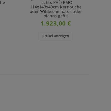
che
rechts PALERMO
PA
t
114x143x40cm Kernbuche
Kernb
oder Wildeiche natur oder
bianco geölt
1.923,00 €
Artikel anzeigen