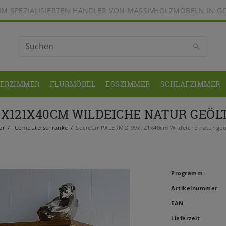
BEIM SPEZIALISIERTEN HÄNDLER VON MASSIVHOLZMÖBELN IN G
DERZIMMER
FLURMÖBEL
ESSZIMMER
SCHLAFZIMMER
X121X40CM WILDEICHE NATUR GEÖ
er
Computerschränke
Sekretär PALERMO 99x121x40cm Wildeiche natur geö
Programm
Artikelnummer
EAN
Lieferzeit