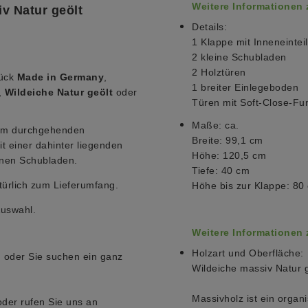
Weitere Informationen
v Natur geölt
Details:
1 Klappe mit Inneneintei
2 kleine Schubladen
2 Holztüren
tück
Made in Germany
,
1 breiter Einlegeboden
,
Wildeiche Natur geölt
oder
Türen mit Soft-Close-Fu
Maße:
ca.
inem durchgehenden
Breite: 99,1 cm
t einer dahinter liegenden
Höhe: 120,5 cm
inen Schubladen.
Tiefe: 40 cm
ürlich zum Lieferumfang.
Höhe bis zur Klappe: 80 
Auswahl.
Weitere Informationen
Holzart und Oberfläche:
 oder Sie suchen ein ganz
Wildeiche massiv Natur g
Massivholz ist ein organi
oder rufen Sie uns an