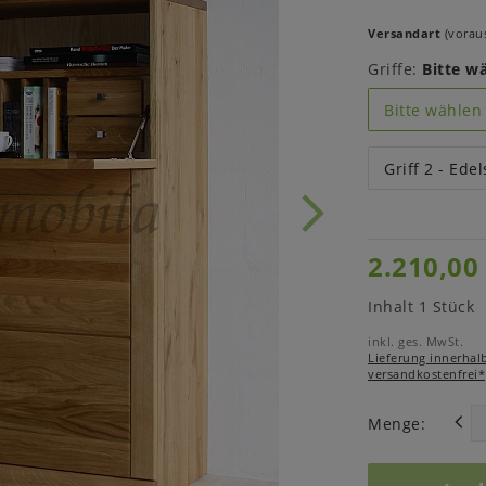
Versandart
(voraus
Griffe:
Bitte w
Bitte wählen
Griff 2 - Edel
2.210,00
Inhalt
1
Stück
inkl. ges. MwSt.
Lieferung innerhal
versandkostenfrei*
Menge: