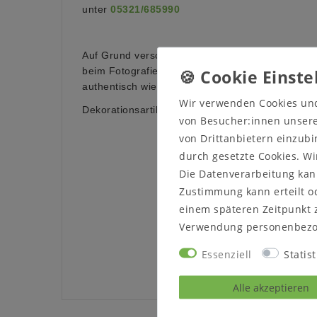
unter
05321/685990
Auf Grund verschiedener Bildschirmeinstellungen
beim Fotografieren kann es dazu führen, dass die
authentisch wiedergegeben wird.
Wir verwenden Cookies un
Dekorationsartikel sind nicht im Lieferumfang en
von Besucher:innen unserer
von Drittanbietern einzubi
durch gesetzte Cookies. Wi
Die Datenverarbeitung kann
Zustimmung kann erteilt od
einem späteren Zeitpunkt 
Verwendung personenbezo
Essenziell
Statist
Alle akzeptieren