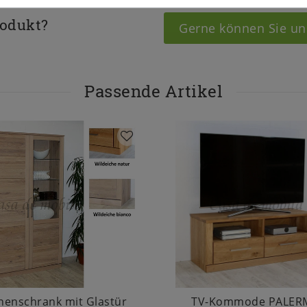
rodukt?
Gerne können Sie un
Passende Artikel
inenschrank mit Glastür
TV-Kommode PALER