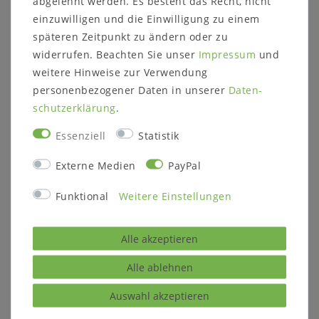
abgelehnt werden. Es besteht das Recht, nicht
gefertigt.
einzuwilligen und die Einwilligung zu einem
späteren Zeitpunkt zu ändern oder zu
widerrufen. Beachten Sie unser
Impressum
und
weitere Hinweise zur Verwendung
personenbezogener Daten in unserer
Daten­
schutz­erklärung
.
Holz und
Kernbuche massiv natur
Essenziell
Statistik
Oberfläche
geölt
wahlweise:
Wildeiche massiv natur
Externe Medien
PayPal
geölt (Foto)
Funktional
Weitere Einstellungen
Wildeiche massiv bianco
geölt
Alle akzeptieren
ca. Maße:
B 171 x H 20 x T 20 cm
Lieferzustand:
zerlegt zur Selbstmontage
Alle ablehnen
Auswahl akzeptieren