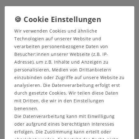
Beschreibung
Prospekte
Wir verwenden Cookies und ähnliche
Produktsicherheit
Technologien auf unserer Website und
verarbeiten personenbezogene Daten von
Produktbewertung
Besucher:innen unserer Webseite (z.B. IP-
Adresse), um z.B. Inhalte und Anzeigen zu
personalisieren, Medien von Drittanbietern
Hängeboard Wildeiche,
einzubinden oder Zugriffe auf unsere Website zu
Kernbuche massiv natur oder
analysieren. Die Datenverarbeitung erfolgt erst
durch gesetzte Cookies. Wir teilen diese Daten
bianco geölt
mit Dritten, die wir in den Einstellungen
Hängeregal - L-Regal - Massivholz
benennen.
Das L-Wandboard hat eine Breite von 171 cm.
Die Datenverarbeitung kann mit Einwilligung
oder aufgrund eines berechtigten Interesses
Dieses Wandregal ist wahlweise aus
erfolgen. Die Zustimmung kann erteilt oder
massivem Eichenholz oder Buchenholz