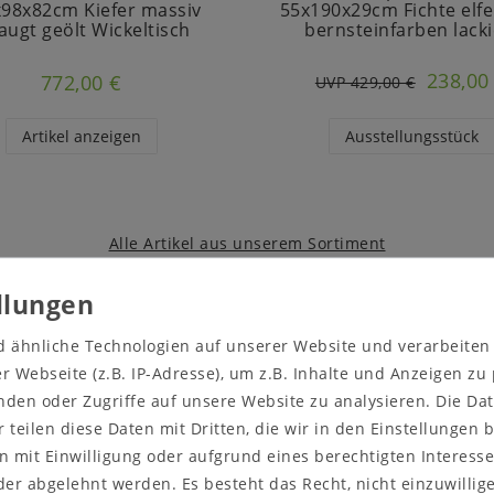
98x82cm Kiefer massiv
55x190x29cm Fichte elf
augt geölt Wickeltisch
bernsteinfarben lacki
238,00
772,00 €
UVP 429,00 €
Artikel anzeigen
Ausstellungsstück
Alle Artikel aus unserem Sortiment
d ähnliche Technologien auf unserer Website und verarbeite
usstellungsstücke zur Selbstabholu
 Webseite (z.B. IP-Adresse), um z.B. Inhalte und Anzeigen zu
nden oder Zugriffe auf unsere Website zu analysieren. Die Dat
r teilen diese Daten mit Dritten, die wir in den Einstellungen
 mit Einwilligung oder aufgrund eines berechtigten Interesse
er abgelehnt werden. Es besteht das Recht, nicht einzuwillig