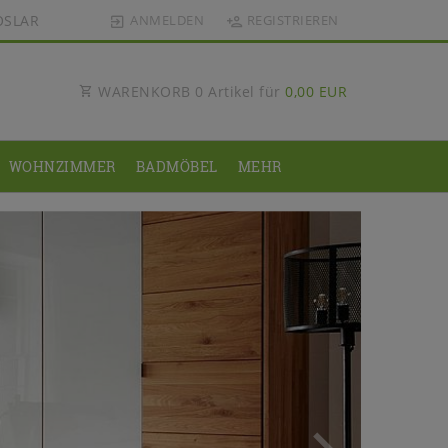
OSLAR
ANMELDEN
REGISTRIEREN
WARENKORB
0
Artikel für
0,00 EUR
WOHNZIMMER
BADMÖBEL
MEHR