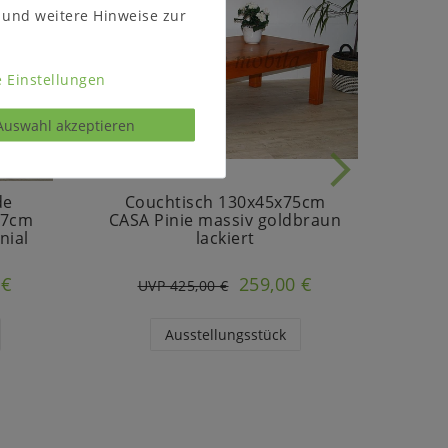
und weitere Hinweise zur
 Einstellungen
Auswahl akzeptieren
de
Couchtisch 130x45x75cm
S
47cm
CASA Pinie massiv goldbraun
82
nial
lackiert
mass
 €
259,00 €
UVP 425,00 €
U
Ausstellungsstück