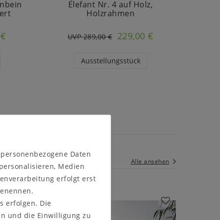
enbein
Elefant Nr. 4 auf Holz,
108
ert
Holzrahmen
massi
 €
229,00 €
UVP 289,00 €
U
Ausstellungsstück
n personenbezogene Daten
Alle ansehen
ng
 personalisieren, Medien
enverarbeitung erfolgt erst
 benennen.
s erfolgen. Die
en und die Einwilligung zu