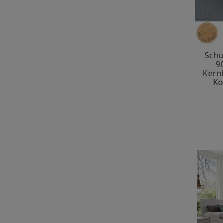
Schu
9
Kern
Ko