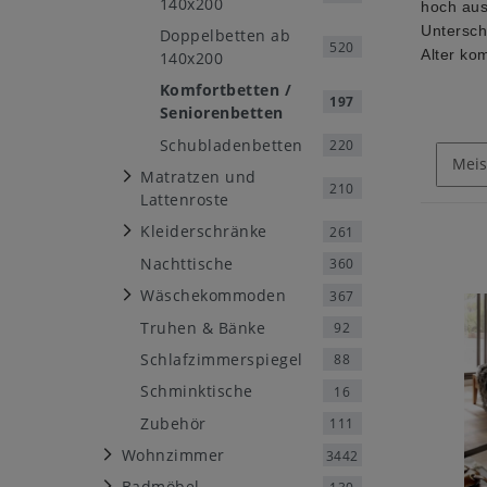
140x200
hoch aus
Untersch
Doppelbetten ab
520
Alter ko
140x200
Komfortbetten /
197
Seniorenbetten
Schubladenbetten
220
Matratzen und
210
Lattenroste
Kleiderschränke
261
Nachttische
360
Wäschekommoden
367
Truhen & Bänke
92
Schlafzimmerspiegel
88
Schminktische
16
Zubehör
111
Wohnzimmer
3442
Badmöbel
130