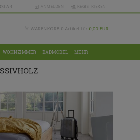
OSLAR
ANMELDEN
REGISTRIEREN
WARENKORB
0
Artikel für
0,00 EUR
WOHNZIMMER
BADMÖBEL
MEHR
SSIVHOLZ