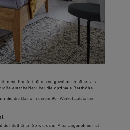
etten mit Komforthöhe sind gewöhnlich höher als
rgröße entscheidet über die
optimale Betthöhe
.
enn Sie die Beine in einem 90° Winkel aufstellen
ht
d der Betthöhe. So wie es im Alter angenehmer ist