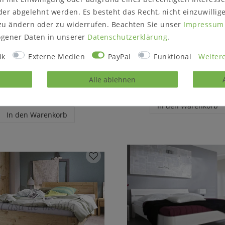
er abgelehnt werden. Es besteht das Recht, nicht einzuwillig
zu ändern oder zu widerrufen. Beachten Sie unser
Impressum
gener Daten in unserer
Daten­schutz­erklärung
.
lzbett mit Schubladen
Bett mit Schublade
ik
Externe Medien
PayPal
Funktional
Weitere
160x200x45cm
180x200x45cm RAUNA K
ladenbett Kiefer massiv
massiv weiß lasier
gelaugt geölt
Alle ablehnen
1.313,00 €
1.131,00 €
In den Warenkorb
In den Warenkorb