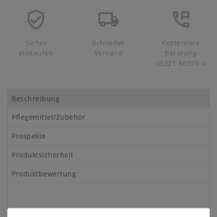
Sicher
Schneller
Kostenlose
einkaufen
Versand
Beratung
05321 68599-0
Beschreibung
Pflegemittel/Zubehör
Prospekte
Produktsicherheit
Produktbewertung