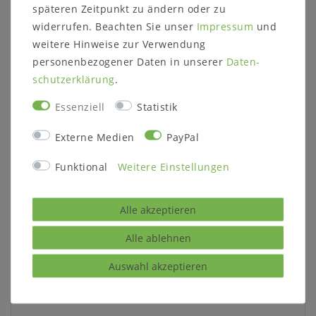
späteren Zeitpunkt zu ändern oder zu
- 2 x Bettkasten-Modul 200 für Seitenteil Art.
widerrufen. Beachten Sie unser
Impressum
und
52208
weitere Hinweise zur Verwendung
- Fußteilblende 200 cm Art. 5220/1-8
personenbezogener Daten in unserer
Daten­
schutz­erklärung
.
Zubehör optional:
Essenziell
Statistik
Nachtkommode Art. 91408:
Externe Medien
PayPal
mit 1 Schublade mit Push-to-Open-Beschlag
59x45x42 cm (BxHxT)
Funktional
Weitere Einstellungen
Leselampe Art. 7109:
LED-Lampe zur Montage direkt am Kopfteil
Alle akzeptieren
inkl. 12V Trafo
Alle ablehnen
Auswahl akzeptieren