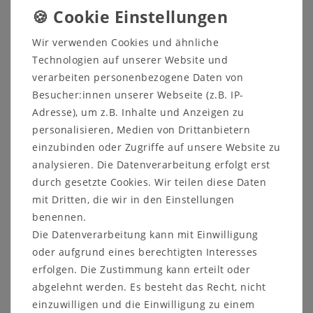
Schubkastenbett 200x200
EASY SLEEP
Wir verwenden Cookies und ähnliche
aus Kernbuche massiv
Technologien auf unserer Website und
Bettseiten
-Höhe: 45 cm
verarbeiten personenbezogene Daten von
Holzstärke Bettrahmen: 40 m
m
Besucher:innen unserer Webseite (z.B. IP-
Adresse), um z.B. Inhalte und Anzeigen zu
mit jeweils 1 Schublade an den Seitenteilen
personalisieren, Medien von Drittanbietern
einzubinden oder Zugriffe auf unsere Website zu
analysieren. Die Datenverarbeitung erfolgt erst
Artikel-Bestandteile:
durch gesetzte Cookies. Wir teilen diese Daten
mit Dritten, die wir in den Einstellungen
- Kopf-/Fußseite 200 cm, stabverleimt Art.
benennen.
7220/3-8
Die Datenverarbeitung kann mit Einwilligung
- 2 Bettseiten 200 cm, stabverleimt Art. 7218/1-
oder aufgrund eines berechtigten Interesses
8
erfolgen. Die Zustimmung kann erteilt oder
- 4 Bettbeine mit eckiger Kante, Komforthöhe
abgelehnt werden. Es besteht das Recht, nicht
45 cm Art. 931845/2-8
einzuwilligen und die Einwilligung zu einem
- Kopfteil schräg 2-geteilt Art. 9220/4-8