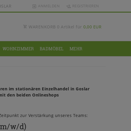
OSLAR
ANMELDEN
REGISTRIEREN
WARENKORB
0
Artikel für
0,00 EUR
WOHNZIMMER
BADMÖBEL
MEHR
ren im stationären Einzelhandel in Goslar
 mit den beiden Onlineshops
eitpunkt zur Verstärkung unseres Teams:
(m/w/d)