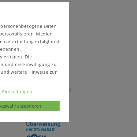
n personenbezogene Daten
 personalisieren, Medien
enverarbeitung erfolgt erst
 benennen.
s erfolgen. Die
en und die Einwilligung zu
enden Unternehmen.
und weitere Hinweise zur
E
ZAHLUNGSARTEN
 Einstellungen
Auswahl akzeptieren