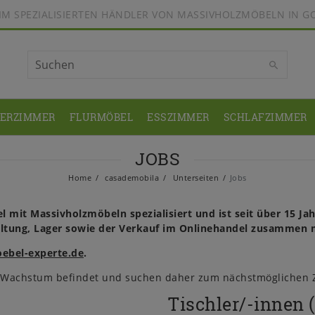
BEIM SPEZIALISIERTEN HÄNDLER VON MASSIVHOLZMÖBELN IN G
DERZIMMER
FLURMÖBEL
ESSZIMMER
SCHLAFZIMMER
JOBS
Home
casademobila
Unterseiten
Jobs
 mit Massivholzmöbeln spezialisiert und ist seit über 15 Jah
rwaltung, Lager sowie der Verkauf im Onlinehandel zusammen
bel-experte.de
.
m Wachstum befindet und suchen daher zum nächstmöglichen Z
Tischler/-innen 