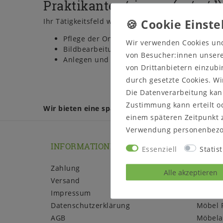
Praktikanten/-innen (m/w/d)
Ihr Tätigkeitsfeld wird folgende Aufgaben beinhal
Pflege der Onlineshops
Wir verwenden Cookies un
Bildbearbeitung
von Besucher:innen unserer
Anlegen und Bearbeiten von Artikeln
von Drittanbietern einzubi
durch gesetzte Cookies. Wi
Die Datenverarbeitung kann
Zustimmung kann erteilt od
Wir bieten eine spannende Herausforderung mi
einem späteren Zeitpunkt 
Verwendung personenbezo
INFORMATIONEN
CASA 
Essenziell
Statist
Zahlung
Über u
Alle akzeptieren
Versand
Jobs
Impressum
Herstel
Daten­schutz­erklärung
Möbel 
AGB
Möbela