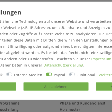
ten:
d ähnliche Technologien auf unserer Website und verarbeite
 Webseite (z.B. IP-Adresse), um z.B. Inhalte und Anzeigen zu
nden oder Zugriffe auf unsere Website zu analysieren. Die Dat
r teilen diese Daten mit Dritten, die wir in den Einstellungen
 mit Einwilligung oder aufgrund eines berechtigten Interesse
er abgelehnt werden. Es besteht das Recht, nicht einzuwillig
t abwechslungsreichen Arbeiten in einem dynamisch wachs
zu ändern oder zu widerrufen. Beachten Sie unser
Impressum
gener Daten in unserer
Daten­schutz­erklärung
.
DE MOBILA
WISSENSWERTES & HILF
ik
Externe Medien
PayPal
Funktional
Weitere
ns
Massivholzmöbel Wiki
Alle ablehnen
Massivholzarten
ler & Lieferanten
Möbelarten
Programme
Pflege und Kundendienst
usstellung
Holzmuster