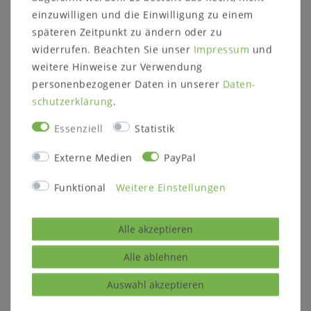
einzuwilligen und die Einwilligung zu einem
späteren Zeitpunkt zu ändern oder zu
Dielen-Set WALK IN 3-
Flur-Set mit
widerrufen. Beachten Sie unser
Impressum
und
teilig Wildeiche massiv
Metallgestell M8 WALK
weitere Hinweise zur Verwendung
Natur oder bianco
IN 5teilig Wildeiche
geölt Leder
geölt oder bianco
personenbezogener Daten in unserer
Daten­
Metallablage
schutz­erklärung
.
2.688,00 €
1.596,00 €
Essenziell
Statistik
Artikel anzeigen
Externe Medien
PayPal
Artikel anzeigen
Funktional
Weitere Einstellungen
Alle akzeptieren
Alle ablehnen
Auswahl akzeptieren