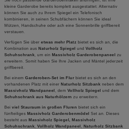
kleine Garderobe bereits komplett ausgestattet. Alternativ
können Sie auch zu Ihrem Spiegel ein Telefonisch
kombinieren, in seinen Schubfächern können Sie ideal
Mützen, Handschuhe oder ach eine Sonnenbrille griffbereit
verstauen.
Verfügen Sie über
etwas mehr Platz
bietet es sich an, die
Kombination aus
Naturholz Spiegel
und
Vollholz
Schuhschrank
, um ein
Massivholz Garderobenpaneel
zu
erweitern. Somit haben Sie Ihre Jacken und Mäntel jederzeit
griffbereit.
Bei einem
Garderoben-Set im Flur
bietet es sich an den
vorhandenen Platz mit einer
Naturholz Sitzbank
neben dem
Massivholz Wandpaneel
, dem
Vollholz Spiegel
und dem
Schuhschrank aus Naturhölzern
zu erweitern.
Bei
viel Stauraum in großen Fluren
bietet sich ein
fünfteiliges
Massivholz Garderobenmödel
Set an. Dieses
besteht aus
Massivholz Spiegel, Massivholz
Schuhschrank
,
Vollholz Wandpaneel
,
Naturholz Sitzbank