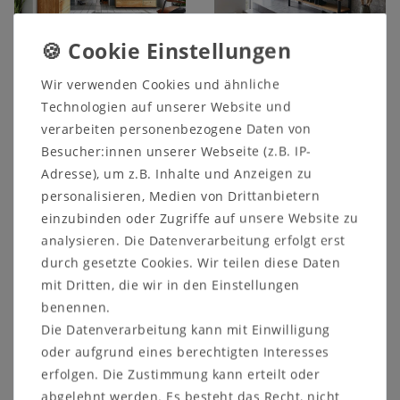
Wir verwenden Cookies und ähnliche
Dielen-Set mit
Dielen-Set WALK IN
Metallsockel M10
breit 3-teilig Wildeiche
Technologien auf unserer Website und
WALK IN 5teilig
geölt oder bianco
verarbeiten personenbezogene Daten von
Wildeiche geölt oder
Bank Leder Holzablage
bianco
Besucher:innen unserer Webseite (z.B. IP-
1.634,00 €
Adresse), um z.B. Inhalte und Anzeigen zu
3.402,00 €
personalisieren, Medien von Drittanbietern
einzubinden oder Zugriffe auf unsere Website zu
Artikel anzeigen
Artikel anzeigen
analysieren. Die Datenverarbeitung erfolgt erst
durch gesetzte Cookies. Wir teilen diese Daten
mit Dritten, die wir in den Einstellungen
benennen.
Die Datenverarbeitung kann mit Einwilligung
oder aufgrund eines berechtigten Interesses
erfolgen. Die Zustimmung kann erteilt oder
abgelehnt werden. Es besteht das Recht, nicht