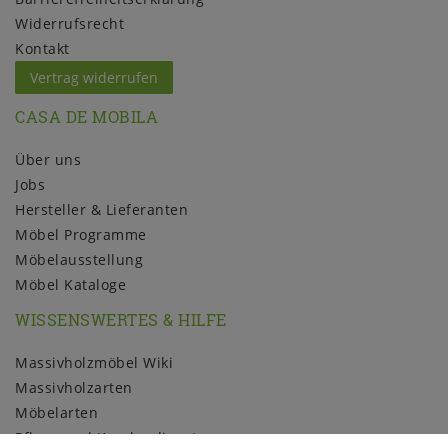
Widerrufs­recht
Kontakt
Vertrag widerrufen
CASA DE MOBILA
Über uns
Jobs
Hersteller & Lieferanten
Möbel Programme
Möbelausstellung
Möbel Kataloge
WISSENSWERTES & HILFE
Massivholzmöbel Wiki
Massivholzarten
Möbelarten
Pflege und Kundendienst