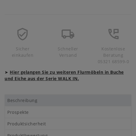
Sicher
Schneller
Kostenlose
einkaufen
Versand
Beratung
05321 68599-0
➤
Hier gelangen Sie zu weiteren Flurmöbeln in Buche
und Eiche aus der Serie WALK IN.
Beschreibung
Prospekte
Produktsicherheit
Produktbewertung