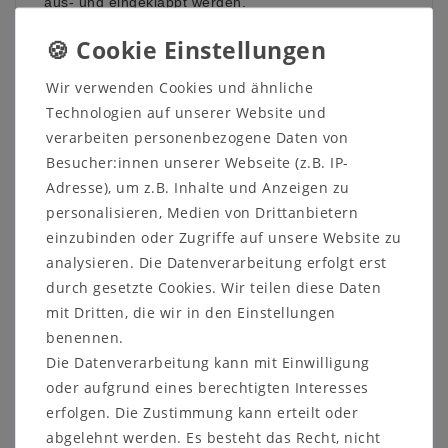
aus- und eingeklappt werden.
Die
Hutablage
hat ebenfalls vier klappbare
Kleiderhaken sowie eine Kleiderstange.
Wir verwenden Cookies und ähnliche
Das
Garderobenpaneel
ist mir einer
Technologien auf unserer Website und
Wandaufhängung, einer Kleiderstange und 4
Klapphaken ausgestattet.
verarbeiten personenbezogene Daten von
Besucher:innen unserer Webseite (z.B. IP-
Die Schubladen haben eine
Push
-Funktion.
Adresse), um z.B. Inhalte und Anzeigen zu
Der schwarze Metallsockel ist 5 cm hoch und
personalisieren, Medien von Drittanbietern
ebenso wie Kleiderhaken und Kleiderstangen aus
einzubinden oder Zugriffe auf unsere Website zu
massivem Eisen.
analysieren. Die Datenverarbeitung erfolgt erst
durch gesetzte Cookies. Wir teilen diese Daten
mit Dritten, die wir in den Einstellungen
benennen.
Die Datenverarbeitung kann mit Einwilligung
Weitere Informationen zum Möbelstück
oder aufgrund eines berechtigten Interesses
Dielenbank:
erfolgen. Die Zustimmung kann erteilt oder
Maße: ca. B 133,4 x H 47,7 x T 42,0 cm
abgelehnt werden. Es besteht das Recht, nicht
Korpushöhe: 42,7 cm