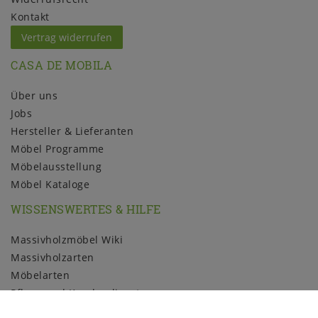
Kontakt
Vertrag widerrufen
CASA DE MOBILA
Über uns
Jobs
Hersteller & Lieferanten
Möbel Programme
Möbelausstellung
Möbel Kataloge
WISSENSWERTES & HILFE
Massivholzmöbel Wiki
Massivholzarten
Möbelarten
Pflege und Kundendienst
Holzmuster