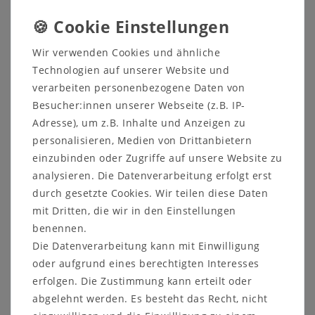
Produktbewertung
Wir verwenden Cookies und ähnliche
Technologien auf unserer Website und
Wandspiegel 46x81 Wildeiche massiv
verarbeiten personenbezogene Daten von
geölt
Besucher:innen unserer Webseite (z.B. IP-
Adresse), um z.B. Inhalte und Anzeigen zu
Flurspiegel mit Holzrahmen
personalisieren, Medien von Drittanbietern
Dieser Wandspiegel aus dem Dielenprogramm WALK
einzubinden oder Zugriffe auf unsere Website zu
IN vom dänischen Hersteller Tjørnbo hat einen
analysieren. Die Datenverarbeitung erfolgt erst
Rahmen aus massivem Buchenholz. Die Oberfläche
durch gesetzte Cookies. Wir teilen diese Daten
ist wahlweise natur oder bianco geölt.
mit Dritten, die wir in den Einstellungen
benennen.
Die Datenverarbeitung kann mit Einwilligung
oder aufgrund eines berechtigten Interesses
erfolgen. Die Zustimmung kann erteilt oder
Weitere Informationen zum Möbelstück
abgelehnt werden. Es besteht das Recht, nicht
Maße ca.: