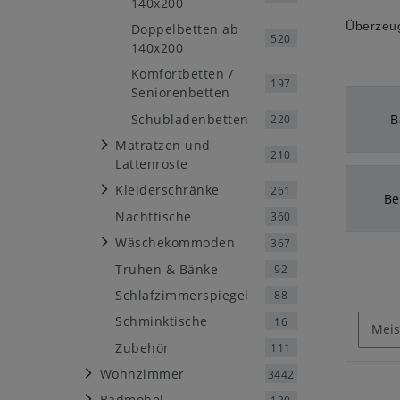
140x200
Überzeug
Doppelbetten ab
520
140x200
Komfortbetten /
197
Seniorenbetten
Schubladenbetten
B
220
Matratzen und
210
Lattenroste
Kleiderschränke
261
Be
Nachttische
360
Wäschekommoden
367
Truhen & Bänke
92
Schlafzimmerspiegel
88
Schminktische
16
Zubehör
111
Wohnzimmer
3442
Badmöbel
130