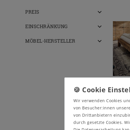
PREIS
EINSCHRÄNKUNG
MÖBEL-HERSTELLER
Balk
16
Wi
Wir verwenden Cookies un
von Besucher:innen unserer
von Drittanbietern einzubi
durch gesetzte Cookies. Wi
Die Datenverarbeitung kann