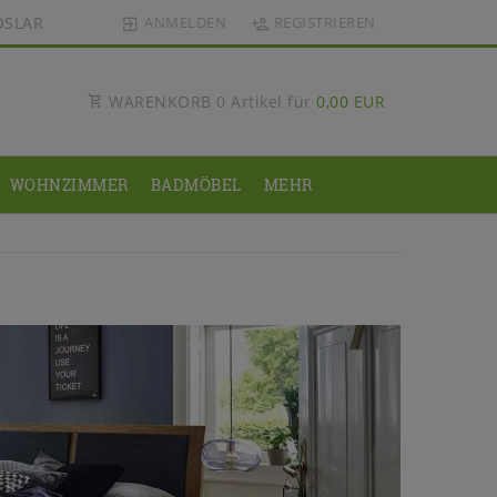
OSLAR
ANMELDEN
REGISTRIEREN
WARENKORB
0
Artikel für
0,00 EUR
WOHNZIMMER
BADMÖBEL
MEHR