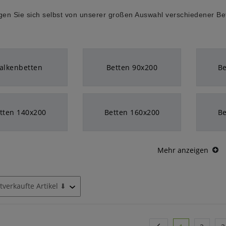
en Sie sich selbst von unserer großen Auswahl verschiedener Be
alkenbetten
Betten 90x200
Be
tten 140x200
Betten 160x200
Be
Mehr anzeigen