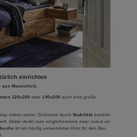
ürlich einrichten
h aus Massivholz
.
etten 120x200
oder
140x200
auch eine große
das neben seiner Schönheit durch
Stabilität
besticht
bett. Dabei denkt man möglicherweise zwar zuerst an
nbuche
ist ein häufig verwendetes Holz für den Bau
t.