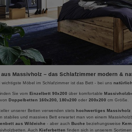
 aus Massivholz – das Schlafzimmer modern & nat
 wichtigste Möbel im Schlafzimmer ist das Bett - bei uns
natürlic
finden Sie vom
Einzelbett 90x200
über komfortable
Massivholzb
 von
Doppelbetten 160x200, 180x200
oder
200x200
cm Größe.
teller unserer Betten verwenden stets
hochwertiges Massivholz
in stabiles und massives Bett erwartet man von einem Massivholz
enbett aus Wildeiche
- aber auch
Buche
beziehungsweise
Ker
ivholzbetten. Auch
Kieferbetten
finden sich in unserem Sortimen