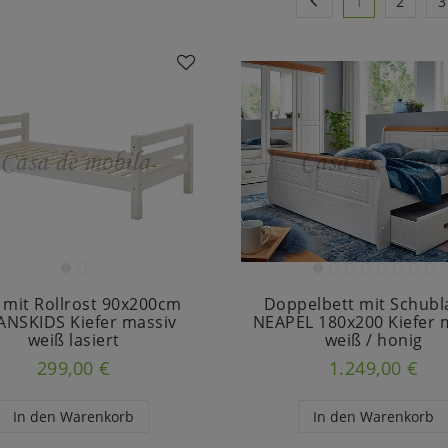
1
2
3
 mit Rollrost 90x200cm
Doppelbett mit Schub
ANSKIDS Kiefer massiv
NEAPEL 180x200 Kiefer 
weiß lasiert
weiß / honig
299,00 €
1.249,00 €
In den Warenkorb
In den Warenkorb