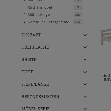
Küchenmöbel
3
Möbelpflege
207
Hersteller / Programme
8148
HOLZART
OBERFLÄCHE
BREITE
HÖHE
Bett
INF
TIEFE/LÄNGE
BESONDERHEITEN
MÖBEL-SERIE