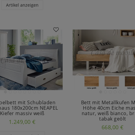
Artikel anzeigen
elbett mit Schubladen
Bett mit Metallkufen 
haus 180x200cm NEAPEL
Höhe 40cm Eiche mas
Kiefer massiv weiß
natur, weiß bianco, b
tabak geölt
1.249,00 €
668,00 €