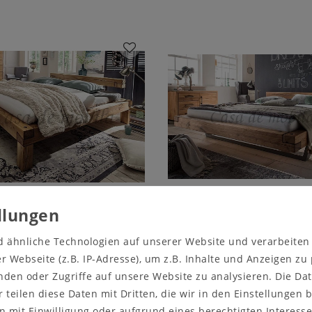
enbett Doppelbett 140,
Schwebebett Balkenbett
0, 180, 200, 220x40cm
160, 180, 200, 220
ldeiche massiv geölt
WOODSTOCK Wildeic
d ähnliche Technologien auf unserer Website und verarbeite
massiv geölt Metallk
 Webseite (z.B. IP-Adresse), um z.B. Inhalte und Anzeigen zu
1.627,00 €
1.894,00 €
nden oder Zugriffe auf unsere Website zu analysieren. Die Dat
r teilen diese Daten mit Dritten, die wir in den Einstellungen
Artikel anzeigen
Artikel anzeigen
 mit Einwilligung oder aufgrund eines berechtigten Interesse