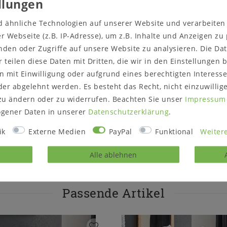
malistische Ästhetik machen
Wahl für alle, die Wert auf
d ähnliche Technologien auf unserer Website und verarbeite
 Webseite (z.B. IP-Adresse), um z.B. Inhalte und Anzeigen zu
nden oder Zugriffe auf unsere Website zu analysieren. Die Dat
fekten Balance und bietet Ihnen
r teilen diese Daten mit Dritten, die wir in den Einstellungen
ne Wohlfühloase zu
ßen können.
 mit Einwilligung oder aufgrund eines berechtigten Interesse
er abgelehnt werden. Es besteht das Recht, nicht einzuwillig
zu ändern oder zu widerrufen. Beachten Sie unser
Impressum
gener Daten in unserer
Daten­schutz­erklärung
.
ik
Externe Medien
PayPal
Funktional
Weitere
rodukt?
Gerne können Sie un
Alle ablehnen
Passende Artikel