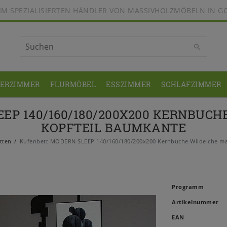
BEIM SPEZIALISIERTEN HÄNDLER VON MASSIVHOLZMÖBELN IN G
DERZIMMER
FLURMÖBEL
ESSZIMMER
SCHLAFZIMMER
P 140/160/180/200X200 KERNBUCH
KOPFTEIL BAUMKANTE
tten
Kufenbett MODERN SLEEP 140/160/180/200x200 Kernbuche Wildeiche mas
Programm
Artikelnummer
EAN