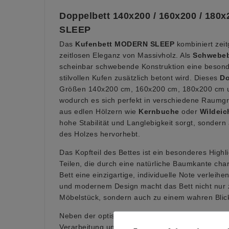
Doppelbett 140x200 / 160x200 / 180
SLEEP
Das
Kufenbett MODERN SLEEP
kombiniert zei
zeitlosen Eleganz von Massivholz. Als
Schwebeb
scheinbar schwebende Konstruktion eine besonder
stilvollen Kufen zusätzlich betont wird. Dieses
Do
Größen 140x200 cm, 160x200 cm, 180x200 cm u
wodurch es sich perfekt in verschiedene Raumgr
aus edlen Hölzern wie
Kernbuche
oder
Wildeic
hohe Stabilität und Langlebigkeit sorgt, sondern
des Holzes hervorhebt.
Das Kopfteil des Bettes ist ein besonderes Highl
Teilen, die durch eine natürliche Baumkante char
Bett eine einzigartige, individuelle Note verleih
und modernem Design macht das Bett nicht nur 
Möbelstück, sondern auch zu einem wahren Blick
Neben der optischen Eleganz überzeugt das Bett
Verarbeitung und die hohe Materialqualität, die