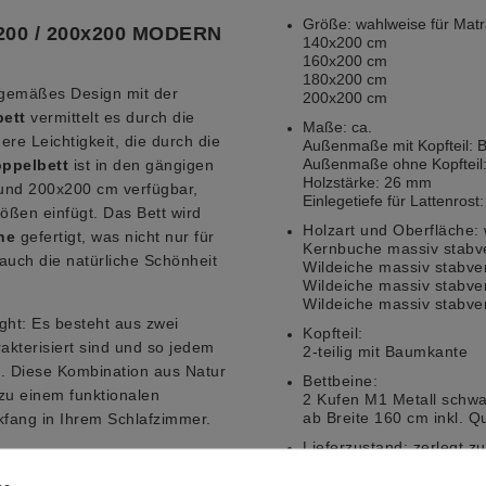
Größe:
wahlweise für Mat
x200 / 200x200 MODERN
140x200 cm
160x200 cm
180x200 cm
tgemäßes Design mit der
200x200 cm
ett
vermittelt es durch die
Maße:
ca.
e Leichtigkeit, die durch die
Außenmaße mit Kopfteil: 
Außenmaße ohne Kopfteil:
ppelbett
ist in den gängigen
Holzstärke: 26 mm
nd 200x200 cm verfügbar,
Einlegetiefe für Lattenrost
ößen einfügt. Das Bett wird
Holzart und Oberfläche:
he
gefertigt, was nicht nur für
Kernbuche massiv stabve
 auch die natürliche Schönheit
Wildeiche massiv stabver
Wildeiche massiv stabver
Wildeiche massiv stabver
ight: Es besteht aus zwei
Kopfteil:
akterisiert sind und so jedem
2-teilig mit Baumkante
en. Diese Kombination aus Natur
Bettbeine:
zu einem funktionalen
2 Kufen M1 Metall schwa
ab Breite 160 cm inkl. Q
fang in Ihrem Schlafzimmer.
Lieferzustand:
zerlegt z
 durch seine solide
 eine lange Lebensdauer