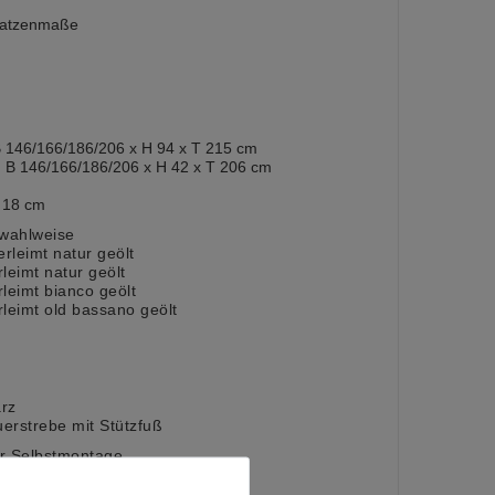
ratzenmaße
B 146/166/186/206 x H 94 x T 215 cm
 B 146/166/186/206 x H 42 x T 206 cm
: 18 cm
wahlweise
rleimt natur geölt
leimt natur geölt
leimt bianco geölt
leimt old bassano geölt
rz
uerstrebe mit Stützfuß
ur Selbstmontage