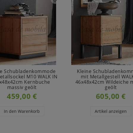
ne Schubladenkommode
Kleine Schubladenko
etallsockel M10 WALK IN
mit Metallgestell WAL
x48x42cm Kernbuche
46x48x42cm Wildeiche 
massiv geölt
geölt
459,00 €
605,00 €
In den Warenkorb
Artikel anzeigen