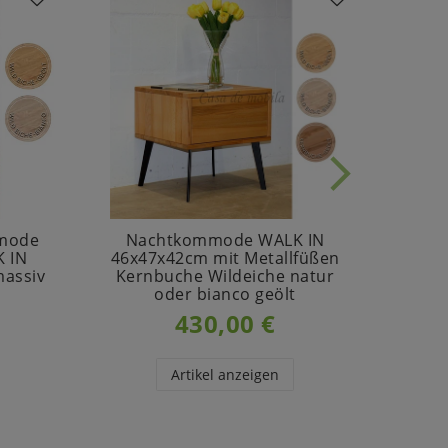
mmode
Nachtkommode WALK IN
Klei
K IN
46x47x42cm mit Metallfüßen
IN
massiv
Kernbuche Wildeiche natur
oder bianco geölt
430,00 €
Artikel anzeigen