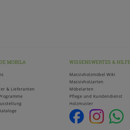
DE MOBILA
WISSENSWERTES & HILF
ns
Massivholzmöbel Wiki
Massivholzarten
ler & Lieferanten
Möbelarten
Programme
Pflege und Kundendienst
usstellung
Holzmuster
Kataloge