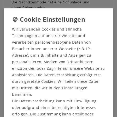
Die Nachtkommode hat eine Schublade und
einen Ablageboden.
Der Wäscheschrank hat zwei Holztüren mit
zwei breiten Einlegeböden sowie zwei breite
Schubladen.
Wir verwenden Cookies und ähnliche
Technologien auf unserer Website und
verarbeiten personenbezogene Daten von
SOLVITA
Möbel für Wohnzimmer, Esszimmer,
Besucher:innen unserer Webseite (z.B. IP-
Schlafzimmer, Flur und Kinderzimmer werden
aus massiver Kiefer hergestellt, wahlweise
Adresse), um z.B. Inhalte und Anzeigen zu
gelaugt und geölt oder weiß gewachst
.
personalisieren, Medien von Drittanbietern
einzubinden oder Zugriffe auf unsere Website zu
analysieren. Die Datenverarbeitung erfolgt erst
durch gesetzte Cookies. Wir teilen diese Daten
mit Dritten, die wir in den Einstellungen
Informationen zum Möbelstück:
benennen.
1 x Himmelbett: wahlweise
Die Datenverarbeitung kann mit Einwilligung
100x200 cm: Außenmaße 109x209 cm
oder aufgrund eines berechtigten Interesses
140x200 cm: Außenmaße 149x209 cm
erfolgen. Die Zustimmung kann erteilt oder