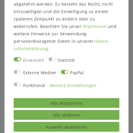
160x200 cm: Außenmaße 169x209 cm
abgelehnt werden. Es besteht das Recht, nicht
180x200 cm: Außenmaße 189x209 cm
einzuwilligen und die Einwilligung zu einem
200x200 cm: Außenmaße 209x209 cm
späteren Zeitpunkt zu ändern oder zu
Gesamthöhe: 210 cm
widerrufen. Beachten Sie unser
Impressum
und
Seitenhöhe: 40 cm
weitere Hinweise zur Verwendung
Höhe unter dem Bett: 17,5 cm
Einlegetiefe: 11,3 cm
personenbezogener Daten in unserer
Daten­
Holzstärke: 22 mm
schutz­erklärung
.
inkl. Vorhang aus weißen Tüllstoff
Essenziell
Statistik
1 x Nachtkommode:
Maße: B 58 x H 51 x T 40 cm
Externe Medien
PayPal
1 Schublade
Funktional
Weitere Einstellungen
1 Ablageboden
1 x Wäscheschrank:
Alle akzeptieren
Maße: ca. B 101 x H 150 x T 40 cm
2 Schubladen
Alle ablehnen
2 Holztüren
2 breite Holzböden
Auswahl akzeptieren