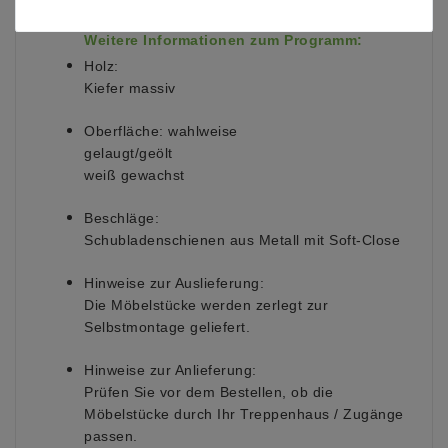
Weitere Informationen zum Programm:
Holz:
Kiefer massiv
Oberfläche: wahlweise
gelaugt/geölt
weiß gewachst
Beschläge:
Schubladenschienen aus Metall mit Soft-Close
Hinweise zur Auslieferung:
Die Möbelstücke werden zerlegt zur
Selbstmontage geliefert.
Hinweise zur Anlieferung:
Prüfen Sie vor dem Bestellen, ob die
Möbelstücke durch Ihr Treppenhaus / Zugänge
passen.