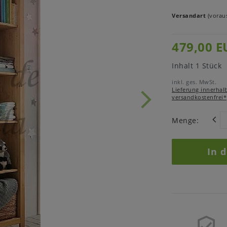
Versandart
(voraus
479,00 E
Inhalt
1
Stück
inkl. ges. MwSt.
Lieferung innerhal
versandkostenfrei*
Menge:
In 