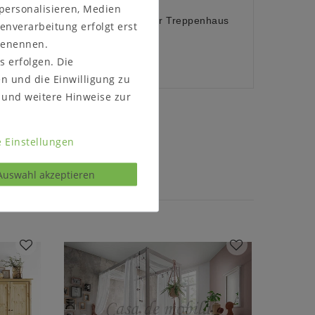
:
 personalisieren, Medien
ellen, ob das Möbelstück durch Ihr Treppenhaus
enverarbeitung erfolgt erst
 benennen.
s erfolgen. Die
en und die Einwilligung zu
und weitere Hinweise zur
s kontaktieren
 Einstellungen
Auswahl akzeptieren