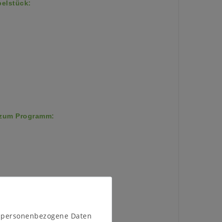
elstück:
 zum Programm:
g:
egt zur Selbstmontage geliefert.
n personenbezogene Daten