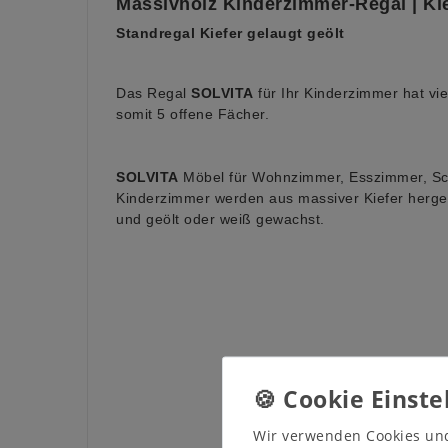
Massivholz Kinderzimmer-Regal | Ki
Standregal Kiefer gelaugt geölt
Das Regal
SOLVITA
für Ihr Kinderzimmer hat vi
somit 5 offene Fächer.
SOLVITA
Möbel für Wohnzimmer, Esszimmer, Sch
Kinderzimmer werden aus massiver Kiefer herges
und geölt oder weiß gewachst
.
Wir verwenden Cookies un