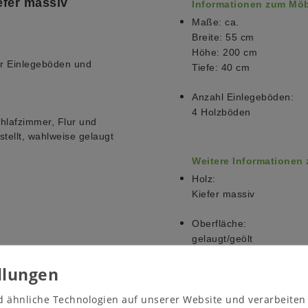
efer massiv
Informationen zum Möb
Maße: ca.
Breite: 55 cm
Höhe: 200 cm
er Einlegeböden und
Tiefe: 40 cm
Anzahl Einlegeböden:
4 Holzböden
lafzimmer, Flur und
tellt, wahlweise gelaugt
Weitere Informationen
Holz:
Kiefer massiv
Oberfläche:
gelaugt/geölt
Hinweise zur Auslieferun
Das Möbelstück wird zerl
d ähnliche Technologien auf unserer Website und verarbeite