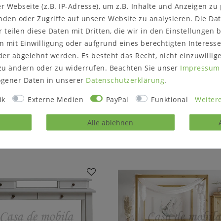
Hinweise zur Anlieferung
 Webseite (z.B. IP-Adresse), um z.B. Inhalte und Anzeigen zu
Prüfen Sie vor dem Best
nden oder Zugriffe auf unsere Website zu analysieren. Die Dat
/ Zugänge passt.
r teilen diese Daten mit Dritten, die wir in den Einstellungen
 mit Einwilligung oder aufgrund eines berechtigten Interesse
er abgelehnt werden. Es besteht das Recht, nicht einzuwillig
zu ändern oder zu widerrufen. Beachten Sie unser
Impressum
gener Daten in unserer
Daten­schutz­erklärung
.
rodukt?
Gerne können Sie un
ik
Externe Medien
PayPal
Funktional
Weitere
Alle ablehnen
Passende Artikel