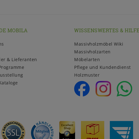
DE MOBILA
WISSENSWERTES & HILF
ns
Massivholzmöbel Wiki
Massivholzarten
ler & Lieferanten
Möbelarten
Programme
Pflege und Kundendienst
usstellung
Holzmuster
Kataloge