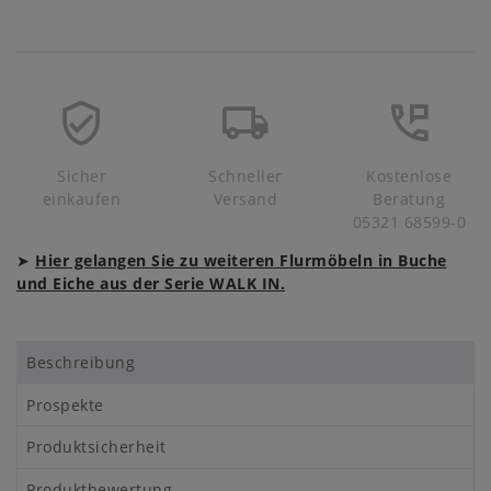
Sicher
Schneller
Kostenlose
einkaufen
Versand
Beratung
05321 68599-0
➤
Hier gelangen Sie zu weiteren Flurmöbeln in Buche
und Eiche aus der Serie WALK IN.
Beschreibung
Prospekte
Produktsicherheit
Produktbewertung