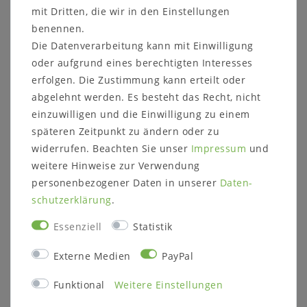
mit Dritten, die wir in den Einstellungen
benennen.
Die Datenverarbeitung kann mit Einwilligung
oder aufgrund eines berechtigten Interesses
Weitere Informationen zum Möbelstück
erfolgen. Die Zustimmung kann erteilt oder
Maße ca.:
abgelehnt werden. Es besteht das Recht, nicht
Breite: 133,4 cm
einzuwilligen und die Einwilligung zu einem
Höhe: 61,9 cm
späteren Zeitpunkt zu ändern oder zu
Tiefe: 42,0 cm
widerrufen. Beachten Sie unser
Impressum
und
Holzart und Oberfläche:
wahlweise
weitere Hinweise zur Verwendung
Kernbuche natur geölt
personenbezogener Daten in unserer
Daten­
Wildeiche natur geölt (Fotos)
schutz­erklärung
.
Wildeiche bianco geölt
Wildeiche natur geölt - Front sandgestrahlt
Essenziell
Statistik
Wildeiche bianco geölt - Front sandgestrahlt
Massivholz ist ein organisches Material, das
Externe Medien
PayPal
sich an die jeweiligen Umgebungsbedingungen
anpasst. Im Laufe der Zeit können
Funktional
Weitere Einstellungen
Farbveränderungen und Rissbildungen
entstehen, verstärkt durch