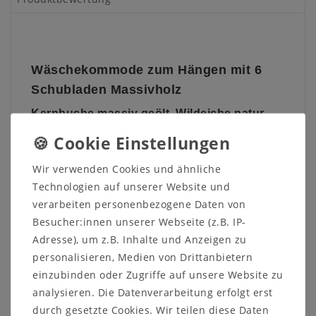
Wäschekommode zum Hängen mit 6
Schubladen Massivholz
Kernbuche massiv geölt, Wildeiche natur
oder Bianco geölt
Diese Wäschekommode aus dem Dielenprogramm
Wir verwenden Cookies und ähnliche
WALK IN
vom dänischen Hersteller
Tjørnbo
ist aus
Technologien auf unserer Website und
massivem Buchenholz oder Eichenholz gefertigt. Die
Oberfläche ist wahlweise natur oder bianco geölt
verarbeiten personenbezogene Daten von
und optional sandgestrahlt.
Besucher:innen unserer Webseite (z.B. IP-
Adresse), um z.B. Inhalte und Anzeigen zu
Die drei breiten und drei schmalen leichtgängigen
Schubladen haben eine
Push
-Funktion.
personalisieren, Medien von Drittanbietern
einzubinden oder Zugriffe auf unsere Website zu
Die Kommode ist mir einer Wandaufhängung
analysieren. Die Datenverarbeitung erfolgt erst
ausgestattet.
durch gesetzte Cookies. Wir teilen diese Daten