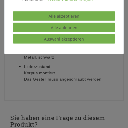
Sonneneinstrahlung, starke Lichtquellen, als
auch Temperatur und Luftfeuchtigkeit der
Umgebung.
Alle akzeptieren
Schubladen:
Alle ablehnen
4 Schubladen
Push-to-Open-Mechanik
Auswahl akzeptieren
Gestell:
Gestell M8
Metall, schwarz
Lieferzustand:
K
orpus montiert
Das Gestell muss angeschraubt werden.
Sie haben eine Frage zu diesem
Produkt?