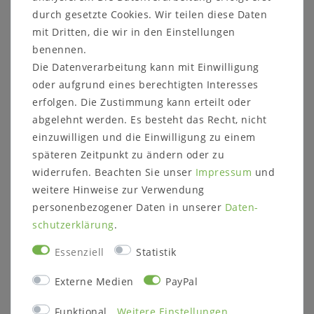
durch gesetzte Cookies. Wir teilen diese Daten
mit Dritten, die wir in den Einstellungen
benennen.
Weitere Informationen zum Möbelstück
Die Datenverarbeitung kann mit Einwilligung
Maße ca.:
oder aufgrund eines berechtigten Interesses
Breite: 45,7 cm
erfolgen. Die Zustimmung kann erteilt oder
Höhe: 104,0 cm
abgelehnt werden. Es besteht das Recht, nicht
Tiefe: 42,0 cm
einzuwilligen und die Einwilligung zu einem
Korpushöhe: 81,0 cm
Gestellhöhe: 23 cm
späteren Zeitpunkt zu ändern oder zu
widerrufen. Beachten Sie unser
Impressum
und
Holzart und Oberfläche:
wahlweise
weitere Hinweise zur Verwendung
Kernbuche natur geölt (Fotos)
personenbezogener Daten in unserer
Daten­
Wildeiche natur geölt
Wildeiche bianco geölt
schutz­erklärung
.
Massivholz ist ein organisches Material, das
Essenziell
Statistik
sich an die jeweiligen Umgebungsbedingungen
anpasst. Im Laufe der Zeit können
Externe Medien
PayPal
Farbveränderungen und Rissbildungen
entstehen, verstärkt durch
Funktional
Weitere Einstellungen