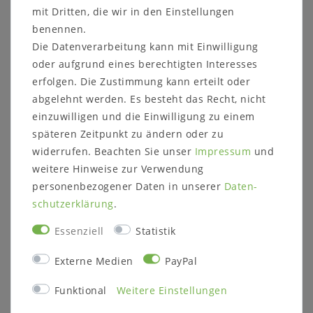
mit Dritten, die wir in den Einstellungen
benennen.
Die Datenverarbeitung kann mit Einwilligung
oder aufgrund eines berechtigten Interesses
Weitere Informationen zum Möbelstück
erfolgen. Die Zustimmung kann erteilt oder
Maße ca.:
abgelehnt werden. Es besteht das Recht, nicht
Breite: 133,4 cm
einzuwilligen und die Einwilligung zu einem
Höhe: 23,5 cm
späteren Zeitpunkt zu ändern oder zu
Tiefe: 42,0 cm
widerrufen. Beachten Sie unser
Impressum
und
Holzart und Oberfläche:
wahlweise
weitere Hinweise zur Verwendung
Kernbuche natur geölt
personenbezogener Daten in unserer
Daten­
Wildeiche natur geölt (Fotos)
schutz­erklärung
.
Wildeiche bianco geölt
Wildeiche natur geölt - Front sandgestrahlt
Essenziell
Statistik
Wildeiche bianco geölt - Front sandgestrahlt
Massivholz ist ein organisches Material, das
Externe Medien
PayPal
sich an die jeweiligen Umgebungsbedingungen
anpasst. Im Laufe der Zeit können
Funktional
Weitere Einstellungen
Farbveränderungen und Rissbildungen
entstehen, verstärkt durch