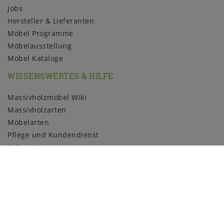
Jobs
Hersteller & Lieferanten
Möbel Programme
Möbelausstellung
Möbel Kataloge
WISSENSWERTES & HILFE
Massivholzmöbel Wiki
Massivholzarten
Möbelarten
Pflege und Kundendienst
Holzmuster
ZAHLUNGSARTEN