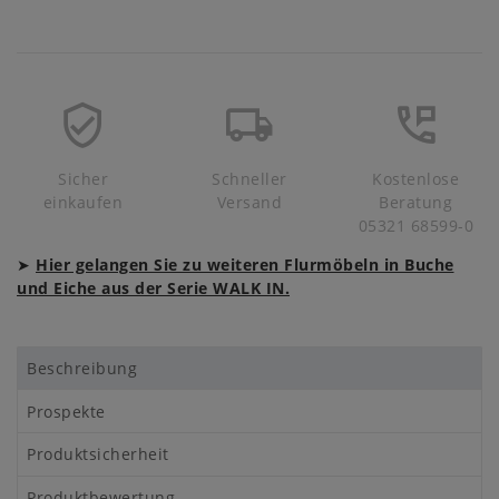
Sicher
Schneller
Kostenlose
einkaufen
Versand
Beratung
05321 68599-0
➤
Hier gelangen Sie zu weiteren Flurmöbeln in Buche
und Eiche aus der Serie WALK IN.
Beschreibung
Prospekte
Produktsicherheit
Produktbewertung