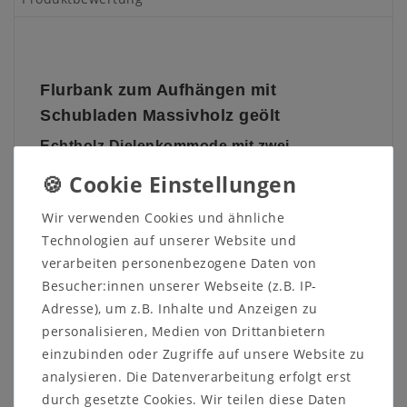
Flurbank zum Aufhängen mit
Schubladen Massivholz geölt
Echtholz
Dielenkommode mit zwei
Schubladen
Diese Wäschekommode aus dem Dielenprogramm
Wir verwenden Cookies und ähnliche
WALK IN
vom dänischen Hersteller
Tjørnbo
ist aus
Technologien auf unserer Website und
massivem Buchenholz oder Eichenholz gefertigt. Die
Oberfläche ist wahlweise natur oder bianco geölt
verarbeiten personenbezogene Daten von
und optional sandgestrahlt.
Besucher:innen unserer Webseite (z.B. IP-
Adresse), um z.B. Inhalte und Anzeigen zu
Die breite und schmale leichtgängige Schublade
haben jeweils eine
Push
-Funktion.
personalisieren, Medien von Drittanbietern
einzubinden oder Zugriffe auf unsere Website zu
Die Kommode ist mir einer Wandaufhängung
analysieren. Die Datenverarbeitung erfolgt erst
ausgestattet.
durch gesetzte Cookies. Wir teilen diese Daten