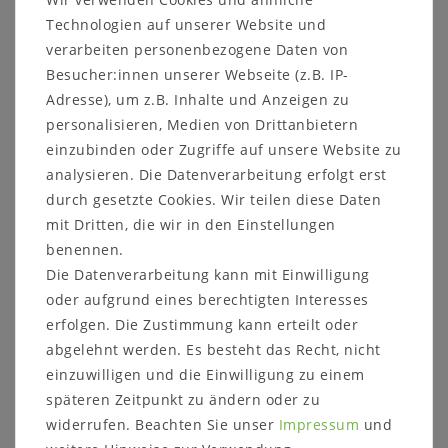
Massivholz.
Technologien auf unserer Website und
Die
Dielenbank
hat eine Sitzfläche aus Leder und
verarbeiten personenbezogene Daten von
einen Ablageboden aus Holz.
Besucher:innen unserer Webseite (z.B. IP-
Adresse), um z.B. Inhalte und Anzeigen zu
Kleiderhaken und Kleiderstangen sind aus massivem
personalisieren, Medien von Drittanbietern
Eisen.
einzubinden oder Zugriffe auf unsere Website zu
analysieren. Die Datenverarbeitung erfolgt erst
durch gesetzte Cookies. Wir teilen diese Daten
mit Dritten, die wir in den Einstellungen
benennen.
Weitere Informationen zum Möbelstück
Die Datenverarbeitung kann mit Einwilligung
Hutablage:
oder aufgrund eines berechtigten Interesses
Maße: ca. B 45,7 x H 40,0 x T 32,0 cm
erfolgen. Die Zustimmung kann erteilt oder
1 Ablageboden
1 Stange, Metall, schwarz
abgelehnt werden. Es besteht das Recht, nicht
4 klappbare Kleiderhaken, Metall, schwarz
einzuwilligen und die Einwilligung zu einem
späteren Zeitpunkt zu ändern oder zu
Wandspiegel:
widerrufen. Beachten Sie unser
Impressum
und
Maße: ca. B 45,7 x H 81,0 x T 1,9 cm