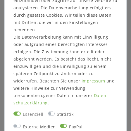
einzubinden oder Zugriffe auf unsere Website zu
analysieren. Die Datenverarbeitung erfolgt erst
durch gesetzte Cookies. Wir teilen diese Daten
mit Dritten, die wir in den Einstellungen
Weitere Informationen zum Möbelstück
benennen.
Die Datenverarbeitung kann mit Einwilligung
Maße ca.:
Breite: 45,7 cm
oder aufgrund eines berechtigten Interesses
Höhe: 177,0 cm
erfolgen. Die Zustimmung kann erteilt oder
Paneelhöhe: 168,0 cm
abgelehnt werden. Es besteht das Recht, nicht
Gestellhöhe: 9 cm
einzuwilligen und die Einwilligung zu einem
Holzstärke: 19 mm
späteren Zeitpunkt zu ändern oder zu
Paneel:
wahlweise
widerrufen. Beachten Sie unser
Impressum
und
Wildeiche natur geölt (Fotos)
weitere Hinweise zur Verwendung
Wildeiche bianco geölt
personenbezogener Daten in unserer
Daten­
Massivholz ist ein organisches Material, das
schutz­erklärung
.
sich an die jeweiligen Umgebungsbedingungen
anpasst. Im Laufe der Zeit können
Essenziell
Statistik
Farbveränderungen und Rissbildungen
entstehen, verstärkt durch
Externe Medien
PayPal
Sonneneinstrahlung, starke Lichtquellen, als