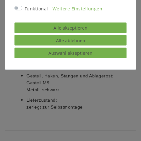
auch Temperatur und Luftfeuchtigkeit der
Funktional
Weitere Einstellungen
Umgebung.
Haken:
Alle akzeptieren
4 Haken zum Aufklappen
Alle ablehnen
Ablagen:
1 Schuhrost
Auswahl akzeptieren
Stangen:
3 Kleiderstangen
Gestell, Haken, Stangen und Ablagerost:
Gestell M9
Metall, schwarz
Lieferzustand:
zerlegt zur Selbstmontage