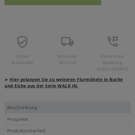
Sicher
Schneller
Kostenlose
einkaufen
Versand
Beratung
05321 68599-0
➤
Hier gelangen Sie zu weiteren Flurmöbeln in Buche
und Eiche aus der Serie WALK IN.
Beschreibung
Prospekte
Produktsicherheit