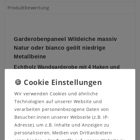
Produktbewertung
Garderobenpaneel Wildeiche massiv
Natur oder bianco geölt niedrige
Metallbeine
Echtholz
Wandgarderobe mit 4 Haken und
Metallrost
Diese Wandgarderobe mit vier klappbaren
Kleiderhaken aus dem Dielenprogramm
WALK IN
Wir verwenden Cookies und ähnliche
vom dänischen Hersteller
Tjørnbo
ist aus massivem
Technologien auf unserer Website und
Eichenholz gefertigt. Die Oberfläche ist wahlweise
verarbeiten personenbezogene Daten von
natur oder bianco geölt.
Besucher:innen unserer Webseite (z.B. IP-
Das schwarze Metallgestell ist 9 cm hoch und
Adresse), um z.B. Inhalte und Anzeigen zu
ebenso wie der Schuhrost aus massivem Eisen.
personalisieren, Medien von Drittanbietern