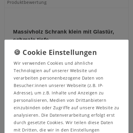
Produktbewertung
Massivholz Schrank klein mit Glastür,
schmale tiefe
Kernbuche, Eiche massiv Natur, bianco
oder tabakfarben geölt
Wir verwenden Cookies und ähnliche
Technologien auf unserer Website und
Die Oberfläche dieser kleine Vitrine ist aus massiver
verarbeiten personenbezogene Daten von
Buche oder Eiche gefertigt und hat eine geölte
Besucher:innen unserer Webseite (z.B. IP-
Oberfläche.
Adresse), um z.B. Inhalte und Anzeigen zu
Sie hat eine Glastür wahlweise mit Links- oder
personalisieren, Medien von Drittanbietern
Rechtsanschlag und einen Einlegeboden.
einzubinden oder Zugriffe auf unsere Website zu
analysieren. Die Datenverarbeitung erfolgt erst
Maße:
B 46 x H 68 x T 32 cm
durch gesetzte Cookies. Wir teilen diese Daten
Diese hochwertigen Vitrinenschränke sind aus
mit Dritten, die wir in den Einstellungen
Massivholz gefertigt und werden mit hochwertigen