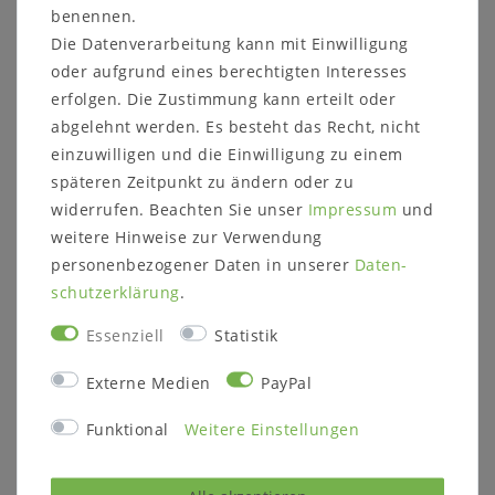
benennen.
Beschlägen mit Soft-Close-Funktion geliefert.
Die Datenverarbeitung kann mit Einwilligung
Sie haben die Wahl zwischen 9 verschiedenen
oder aufgrund eines berechtigten Interesses
Griffen und 4 Gestellen/Füßen oder einer
erfolgen. Die Zustimmung kann erteilt oder
Wandaufhängung.
abgelehnt werden. Es besteht das Recht, nicht
einzuwilligen und die Einwilligung zu einem
späteren Zeitpunkt zu ändern oder zu
widerrufen. Beachten Sie unser
Impressum
und
weitere Hinweise zur Verwendung
Beschreibung:
personenbezogener Daten in unserer
Daten­
1 Glastür mit Soft-Close-Scharnieren
schutz­erklärung
.
1 Glas-Einlegeboden
Linksanschlag oder Rechtsanschlag
Essenziell
Statistik
Holz und Oberfläche: wahlweise
Externe Medien
PayPal
Kernbuche massiv natur geölt
Eiche massiv natur geölt
Funktional
Weitere Einstellungen
Eiche massiv bianco geölt
Eiche massiv tabakfarben geölt
Front stabverleimt