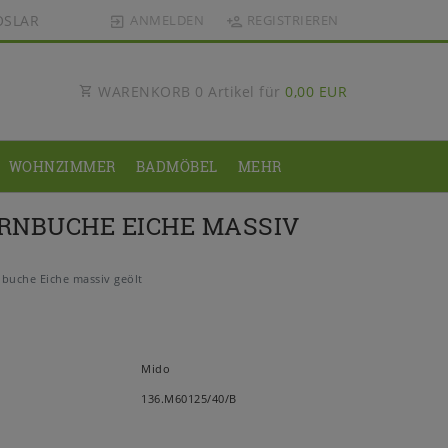
OSLAR
ANMELDEN
REGISTRIEREN
WARENKORB
0
Artikel für
0,00 EUR
WOHNZIMMER
BADMÖBEL
MEHR
RNBUCHE EICHE MASSIV
uche Eiche massiv geölt
Mido
136.M60125/40/B