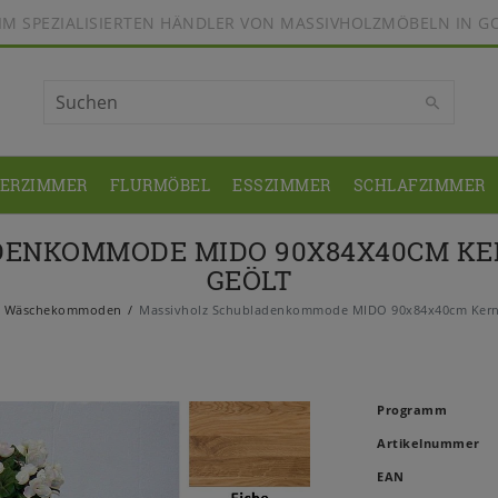
BEIM SPEZIALISIERTEN HÄNDLER VON MASSIVHOLZMÖBELN IN G
DERZIMMER
FLURMÖBEL
ESSZIMMER
SCHLAFZIMMER
ENKOMMODE MIDO 90X84X40CM KE
GEÖLT
Wäschekommoden
Massivholz Schubladenkommode MIDO 90x84x40cm Kernb
Programm
Artikelnummer
EAN