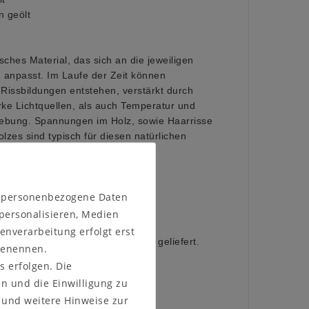
n geölt
sches Material, das sich an die jeweiligen
npasst. Im Laufe der Zeit können
issbildungen entstehen, verstärkt durch
rke Lichtquellen, als auch Temperatur und
gebung. Spannungen im Holz, sowie Haarrisse
lzes sind typisch für diesen natürlichen
ise
n personenbezogene Daten
 personalisieren, Medien
enverarbeitung erfolgt erst
 der gleichen Farbe wie die Griffe geliefert.
 benennen.
s erfolgen. Die
en und die Einwilligung zu
und weitere Hinweise zur
gung)