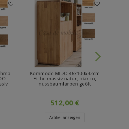
chmal
Kommode MIDO 46x100x32cm
Telef
IDO
Eiche massiv natur, bianco,
mit 
ssiv
nussbaumfarben geölt
512,00 €
Artikel anzeigen