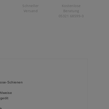
Schneller
Kostenlose
Versand
Beratung
05321 68599-0
lose-Schienen
hlweise
geölt
lt