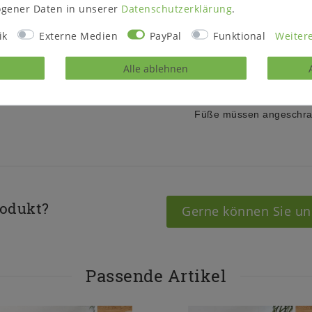
gener Daten in unserer
Daten­schutz­erklärung
.
Höhe 86 cm (mit höhenve
Höhe 96 cm (mit Füßen)
ik
Externe Medien
PayPal
Funktional
Weitere
Höhe 104 cm (mit Gestel
Höhe 89 cm (mit Rollen)
Alle ablehnen
Tiefe 40 cm
Lieferzustand:
montiert
Füße müssen angeschra
rodukt?
Gerne können Sie un
Passende Artikel