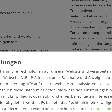
Eiche massiv tabakfarbe
Front stabverleimt
ektes Möbelstück für
Seiten parkettverleimt
Massivholz ist ein organi
Umgebungsbedingungen a
Farbveränderungen und R
efertigt und werden mit
Sonneneinstrahlung, sta
 geliefert.
Luftfeuchtigkeit der Um
und ein Verziehen des Ho
iffen und 4 Gestellen/Füßen
Werkstoff.
Farbe:
für Griffe wahlwe
d ähnliche Technologien auf unserer Website und verarbeite
schwarz
grau
 Webseite (z.B. IP-Adresse), um z.B. Inhalte und Anzeigen zu
weiß
nden oder Zugriffe auf unsere Website zu analysieren. Die Dat
Das Metallgestell wird in
r teilen diese Daten mit Dritten, die wir in den Einstellungen
 mit Einwilligung oder aufgrund eines berechtigten Interesse
Maße:
ca.
er abgelehnt werden. Es besteht das Recht, nicht einzuwillig
Breite 90 cm
zu ändern oder zu widerrufen. Beachten Sie unser
Impressum
Höhe 84 cm (mit Aufhän