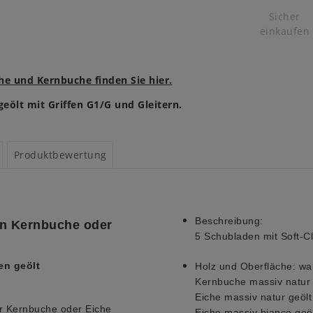
Sicher
einkaufen
he und Kernbuche finden Sie hier.
eölt mit Griffen G1/G und Gleitern.
Produktbewertung
Beschreibung:
n Kernbuche oder
5 Schubladen mit Soft-C
en geölt
Holz und Oberfläche: wa
Kernbuche massiv natur 
Eiche massiv natur geölt
r Kernbuche oder Eiche
Eiche massiv bianco geö