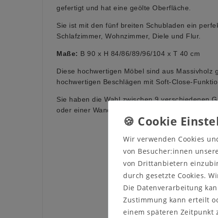
gefertigt und hat eine geölte Oberfläche.
Sie ist mit den fünf breiten Schubladen ein perf
Schlafzimmer, Wohnzimmer, Diele und Flur.
Maße:
B 90 x H 84/86/89/96/104 x T 40 cm
Diese hochwertigen Möbel sind aus Massivholz g
hochwertigen Beschlägen mit Soft-Close-Funktion
Sie haben die Wahl zwischen 9 verschiedenen Gr
oder einer Wandaufhängung.
Wir verwenden Cookies un
von Besucher:innen unserer
von Drittanbietern einzubi
durch gesetzte Cookies. Wi
Die Datenverarbeitung kann
Zustimmung kann erteilt od
einem späteren Zeitpunkt 