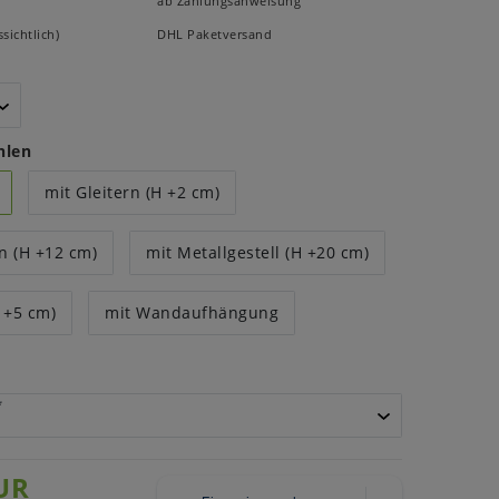
ab Zahlungsanweisung
sichtlich)
DHL Paketversand
hlen
mit Gleitern (H +2 cm)
n (H +12 cm)
mit Metallgestell (H +20 cm)
 +5 cm)
mit Wandaufhängung
*
UR