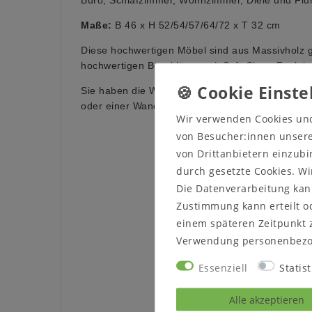
Maße:
B 46 x H 52/54/57/64/72 x T 32 cm
Diese hochwertigen Möbel sind aus Massivholz g
hochwertigen Beschlägen mit Soft-Close-Funktion
Sie haben die Wahl zwischen 9 verschiedenen Gr
oder einer Wandaufhängung.
Wir verwenden Cookies un
von Besucher:innen unserer
von Drittanbietern einzubi
durch gesetzte Cookies. Wi
Die Datenverarbeitung kann
Zustimmung kann erteilt od
einem späteren Zeitpunkt 
Verwendung personenbezo
Essenziell
Statist
Alle akzeptieren