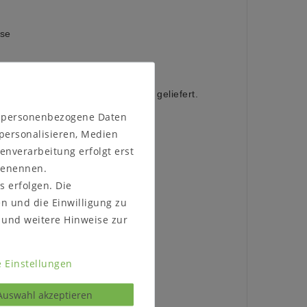
ise
 der gleichen Farbe wie die Griffe geliefert.
n personenbezogene Daten
 personalisieren, Medien
enverarbeitung erfolgt erst
gung)
 benennen.
rstellbaren Gleitern)
s erfolgen. Die
)
en und die Einwilligung zu
und weitere Hinweise zur
 Einstellungen
ubt werden
Auswahl akzeptieren