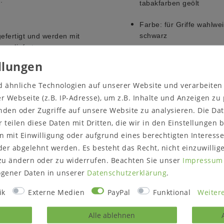
tabakfarben geölt
Farbe:
für Griffe wahlwe
schwarz
efertigt und werden mit
grau
 geliefert.
weiß
iffen und 4 Gestellen/Füßen
Das Metallgestell wird in
d ähnliche Technologien auf unserer Website und verarbeite
Maße:
ca.
 Webseite (z.B. IP-Adresse), um z.B. Inhalte und Anzeigen zu
Breite 46 cm
nden oder Zugriffe auf unsere Website zu analysieren. Die Dat
Höhe 52 cm (mit Aufhän
r teilen diese Daten mit Dritten, die wir in den Einstellungen
Höhe 54 cm (mit höhenve
Höhe 64 cm (mit Füßen)
 mit Einwilligung oder aufgrund eines berechtigten Interesse
Höhe 72 cm (mit Gestell
er abgelehnt werden. Es besteht das Recht, nicht einzuwillig
Höhe 57 cm (mit Rollen)
zu ändern oder zu widerrufen. Beachten Sie unser
Impressum
Tiefe 32 cm
gener Daten in unserer
Daten­schutz­erklärung
.
Lieferzustand:
montiert
ik
Externe Medien
PayPal
Funktional
Weitere
Füße müssen angeschra
Alle ablehnen