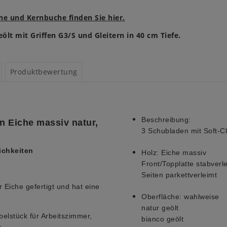
he und Kernbuche finden Sie hier.
ölt mit Griffen G3/S und Gleitern in 40 cm Tiefe.
Produktbewertung
Beschreibung:
 Eiche massiv natur,
3 Schubladen mit Soft-C
ichkeiten
Holz:
Eiche massiv
Front/Topplatte stabverl
Seiten parkettverleimt
Eiche gefertigt und hat eine
Oberfläche:
wahlweise
natur geölt
belstück für Arbeitszimmer,
bianco geölt
.