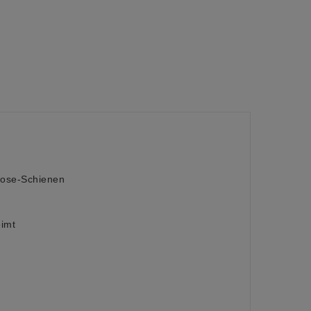
lose-Schienen
eimt