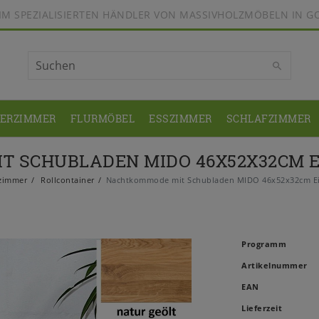
BEIM SPEZIALISIERTEN HÄNDLER VON MASSIVHOLZMÖBELN IN G
DERZIMMER
FLURMÖBEL
ESSZIMMER
SCHLAFZIMMER
 SCHUBLADEN MIDO 46X52X32CM E
zimmer
Rollcontainer
Nachtkommode mit Schubladen MIDO 46x52x32cm Eic
Programm
Artikelnummer
EAN
Lieferzeit