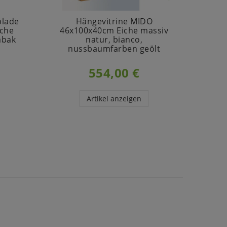
blade
Hängevitrine MIDO
W
che
46x100x40cm Eiche massiv
46x
abak
natur, bianco,
na
nussbaumfarben geölt
554,00 €
Artikel anzeigen