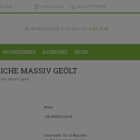
OSLAR
ANMELDEN
REGISTRIEREN
WARENKORB
0
Artikel für
0,00 EUR
WOHNZIMMER
BADMÖBEL
MEHR
ICHE MASSIV GEÖLT
he massiv geölt
Mido
136.M6022/32/N
innerhalb 10-12 Wochen