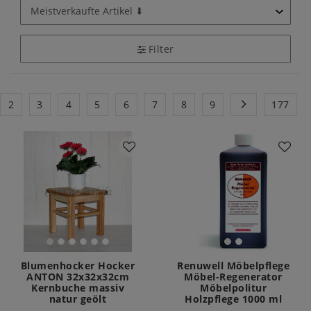
Filter
2
3
4
5
6
7
8
9
177
Blumenhocker Hocker
Renuwell Möbelpflege
ANTON 32x32x32cm
Möbel-Regenerator
Kernbuche massiv
Möbelpolitur
natur geölt
Holzpflege 1000 ml