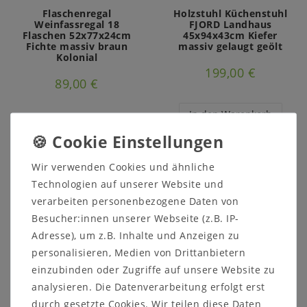
Flaschenregal
Holzstuhl Küchenstuhl
Weinfassregal 18
FJORD Landhaus
Flaschen 52x77x24cm
45x94x43cm Kiefer
Fichte massiv braun
massiv gelaugt geölt
Kolonial
199,00 €
89,00 €
In den Warenkorb
In den Warenkorb
Wir verwenden Cookies und ähnliche
Technologien auf unserer Website und
verarbeiten personenbezogene Daten von
Besucher:innen unserer Webseite (z.B. IP-
Adresse), um z.B. Inhalte und Anzeigen zu
personalisieren, Medien von Drittanbietern
einzubinden oder Zugriffe auf unsere Website zu
analysieren. Die Datenverarbeitung erfolgt erst
Würfel-Regal MARCO
Holzstuhl Stühle JAN
durch gesetzte Cookies. Wir teilen diese Daten