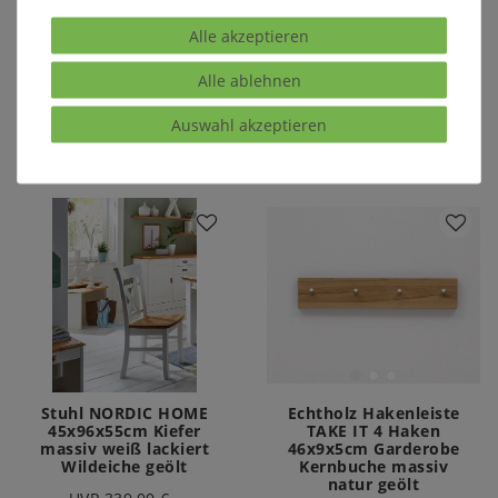
DECOR Pappel massiv
braun Kolonial
152,00 €
Alle akzeptieren
219,00 €
Alle ablehnen
In den Warenkorb
Auswahl akzeptieren
In den Warenkorb
Stuhl NORDIC HOME
Echtholz Hakenleiste
45x96x55cm Kiefer
TAKE IT 4 Haken
massiv weiß lackiert
46x9x5cm Garderobe
Wildeiche geölt
Kernbuche massiv
natur geölt