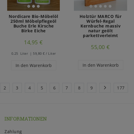
Nordicare Bio-Möbelöl
Holztür MARCO für
250ml Möbelpflegeöl
Würfel-Regal
Buche Erle Kirsche
Kernbuche massiv
Birke Eiche
natur geölt
parkettverleimt
14,95 €
55,00 €
0.25
Liter
| 59,80 € / Liter
In den Warenkorb
In den Warenkorb
2
3
4
5
6
7
8
9
177
INFORMATIONEN
Zahlung