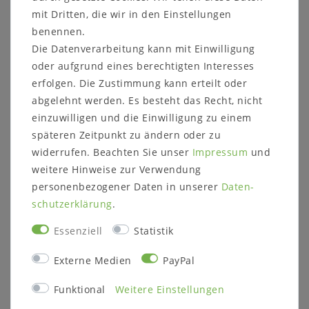
38x38x20cm Wildeiche
46x95x50cm
natur geölt
Kernbuche massiv
mit Dritten, die wir in den Einstellungen
parkettverleimt
natur geölt
benennen.
Hängeregal
Die Datenverarbeitung kann mit Einwilligung
125,00 €
86,00 €
oder aufgrund eines berechtigten Interesses
erfolgen. Die Zustimmung kann erteilt oder
In den Warenkorb
abgelehnt werden. Es besteht das Recht, nicht
In den Warenkorb
einzuwilligen und die Einwilligung zu einem
späteren Zeitpunkt zu ändern oder zu
widerrufen. Beachten Sie unser
Impressum
und
weitere Hinweise zur Verwendung
personenbezogener Daten in unserer
Daten­
schutz­erklärung
.
Essenziell
Statistik
Externe Medien
PayPal
Konsolentisch mit
Esszimmerstuhl JAN
Funktional
Weitere Einstellungen
Schubladen und
42x95x50cm Wildeiche
Ablage 57x80x36cm
massiv natur geölt