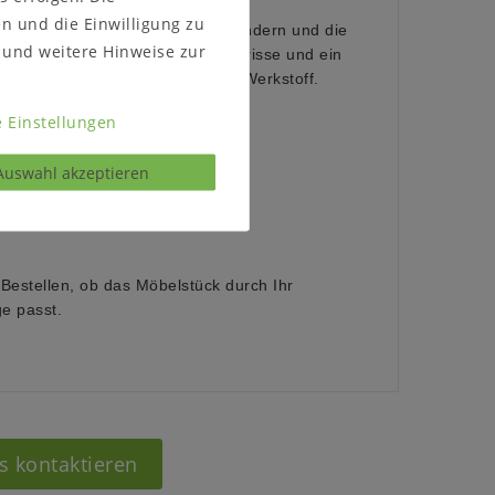
gebung.
en und die Einwilligung zu
 sich mit der Zeit farblich verändern und die
und weitere Hinweise zur
 Spannungen im Holz, sowie Haarrisse und ein
d typisch für diesen natürlichen Werkstoff.
 Einstellungen
 schrägem Oberboden
r Rohstahl
Auswahl akzeptieren
 Bestellen, ob das Möbelstück durch Ihr
e passt.
s kontaktieren