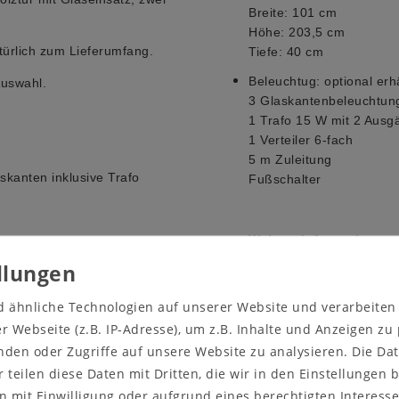
Breite: 101 cm
Höhe: 203,5 cm
ürlich zum Lieferumfang.
Tiefe: 40 cm
Beleuchtug:
optional erhä
Auswahl.
3 Glaskantenbeleuchtun
1 Trafo 15 W mit 2 Aus
1 Verteiler 6-fach
5 m Zuleitung
skanten inklusive Trafo
Fußschalter
Weitere Informationen
 oder Sie suchen ein ganz
Holzart und Oberfläche:
Kernbuche massiv natur 
d ähnliche Technologien auf unserer Website und verarbeite
oder rufen Sie uns an
Massivholz ist ein organi
 Webseite (z.B. IP-Adresse), um z.B. Inhalte und Anzeigen zu
Umgebungsbedingungen a
nden oder Zugriffe auf unsere Website zu analysieren. Die Dat
Farbveränderungen und R
r teilen diese Daten mit Dritten, die wir in den Einstellungen
Sonneneinstrahlung, sta
 sowie der Lichtverhältnisse
 mit Einwilligung oder aufgrund eines berechtigten Interesse