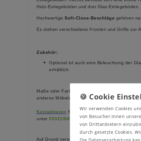
Holz-Einlegeböden und drei Glas-Einlegeböden.
Hochwertige
Soft-Close-Beschläge
gehören nat
Es stehen verschiedene Fronten und Griffe zur 
Zubehör:
Optional ist auch eine Beleuchtung der Gla
erhältlich.
Maße oder Farbe sind nicht das, was Sie suchen
anderes Möbelstück?
Wir verwenden Cookies un
Kontaktieren
Sie uns auf unserer Internetseite 
von Besucher:innen unserer
unter
05321/685990
von Drittanbietern einzubi
durch gesetzte Cookies. Wi
Auf Grund verschiedener Bildschirmeinstellungen
Die Datenverarbeitung kann