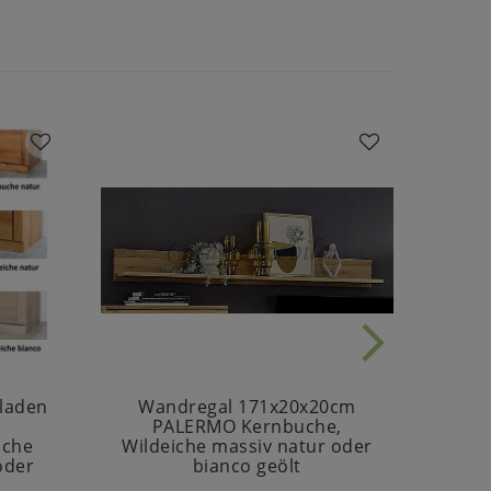
bladen
Wandregal 171x20x20cm
Vi
PALERMO Kernbuche,
69
uche
Wildeiche massiv natur oder
Wild
oder
bianco geölt