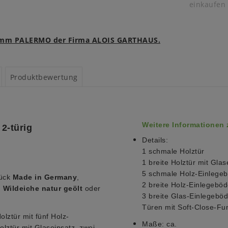
einkaufen
gramm PALERMO der Firma ALOIS GARTHAUS.
Produktbewertung
Weitere Informationen
2-türig
Details:
1 schmale Holztür
1 breite Holztür mit Glas
5 schmale Holz-Einlege
tück
Made in Germany
,
2 breite Holz-Einlegebö
,
Wildeiche natur geölt
oder
3 breite Glas-Einlegebö
Türen mit Soft-Close-Fu
olztür mit fünf Holz-
Maße:
ca.
olztür mit Glaseinsatz, zwei