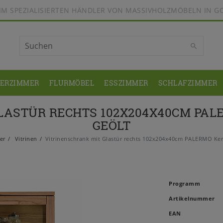
BEIM SPEZIALISIERTEN HÄNDLER VON MASSIVHOLZMÖBELN IN G
DERZIMMER
FLURMÖBEL
ESSZIMMER
SCHLAFZIMMER
LASTÜR RECHTS 102X204X40CM PA
GEÖLT
er
Vitrinen
Vitrinenschrank mit Glastür rechts 102x204x40cm PALERMO Ke
Programm
Artikelnummer
EAN