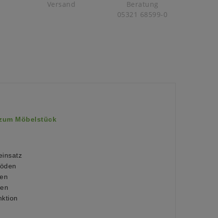
Versand
Beratung
05321 68599-0
 zum Möbelstück
einsatz
böden
den
den
nktion