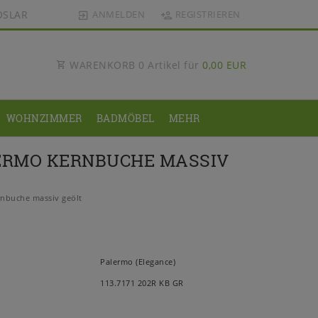
OSLAR
ANMELDEN
REGISTRIEREN
WARENKORB
0
Artikel für
0,00 EUR
WOHNZIMMER
BADMÖBEL
MEHR
LERMO KERNBUCHE MASSIV
rnbuche massiv geölt
Palermo (Elegance)
113.7171 202R KB GR