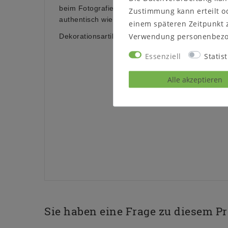
beim Fotografieren kann es dazu führen, dass die
Zustimmung kann erteilt od
authentisch wiedergegeben wird.
einem späteren Zeitpunkt 
Verwendung personenbezo
Dekorationsartikel sind nicht im Lieferumfang en
Essenziell
Statist
Alle akzeptieren
Sie haben eine Frage zu diesem P