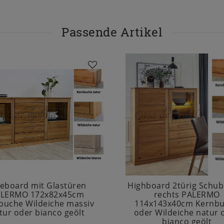
Passende Artikel
deboard mit Glastüren
Highboard 2türig Schu
LERMO 172x82x45cm
rechts PALERMO
buche Wildeiche massiv
114x143x40cm Kernb
tur oder bianco geölt
oder Wildeiche natur 
bianco geölt