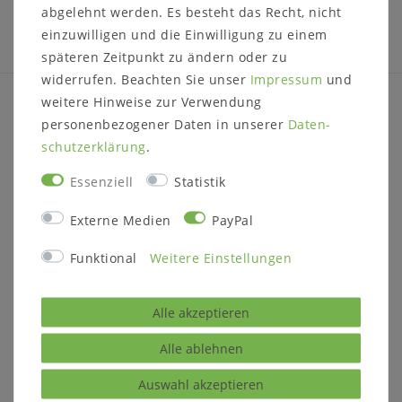
abgelehnt werden. Es besteht das Recht, nicht
>>>
Zurück zum Massivholzmöbel Wiki
<<<
einzuwilligen und die Einwilligung zu einem
späteren Zeitpunkt zu ändern oder zu
widerrufen. Beachten Sie unser
Impressum
und
weitere Hinweise zur Verwendung
INFORMATIONEN
personenbezogener Daten in unserer
Daten­
schutz­erklärung
.
Zahlung
Versand
Essenziell
Statistik
Impressum
Externe Medien
PayPal
Daten­schutz­erklärung
AGB
Funktional
Weitere Einstellungen
Barrierefreiheitserklärung
Widerrufs­recht
Alle akzeptieren
Kontakt
Vertrag widerrufen
Alle ablehnen
CASA DE MOBILA
Auswahl akzeptieren