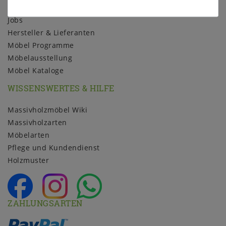
Über uns
Jobs
Hersteller & Lieferanten
Möbel Programme
Möbelausstellung
Möbel Kataloge
WISSENSWERTES & HILFE
Massivholzmöbel Wiki
Massivholzarten
Möbelarten
Pflege und Kundendienst
Holzmuster
ZAHLUNGSARTEN