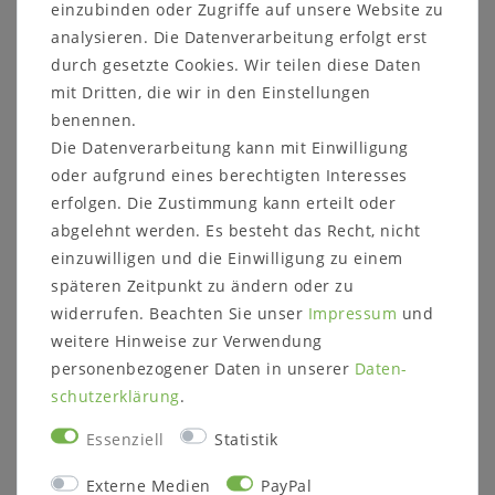
einzubinden oder Zugriffe auf unsere Website zu
Produktbewertung
analysieren. Die Datenverarbeitung erfolgt erst
durch gesetzte Cookies. Wir teilen diese Daten
mit Dritten, die wir in den Einstellungen
benennen.
Massivholz Beistelltisch Arte Povera
Die Datenverarbeitung kann mit Einwilligung
weiß lackiert
oder aufgrund eines berechtigten Interesses
Vollholz weiß lackiert
erfolgen. Die Zustimmung kann erteilt oder
abgelehnt werden. Es besteht das Recht, nicht
einzuwilligen und die Einwilligung zu einem
späteren Zeitpunkt zu ändern oder zu
widerrufen. Beachten Sie unser
Impressum
und
Details: Konsole mit 2 Schubladen
weitere Hinweise zur Verwendung
Holz: Pappel massiv
personenbezogener Daten in unserer
Daten­
Oberfläche: weiß lackiert
schutz­erklärung
.
Maße: ca. B 57 x H 80 x T 40 cm
Lieferzustand: montiert
Essenziell
Statistik
Externe Medien
PayPal