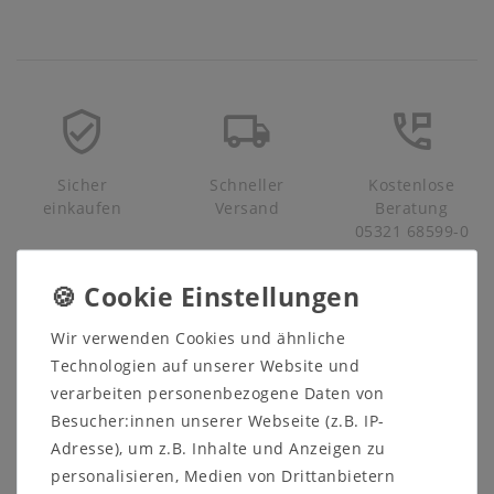
Sicher
Schneller
Kostenlose
einkaufen
Versand
Beratung
05321 68599-0
➤
Hier finden Sie weitere Informationen zum Programm
VENEZIA von CASA.
➤
Hier finden Sie alle Möbel aus der Serie VENEZIA von
Wir verwenden Cookies und ähnliche
CASA.
Technologien auf unserer Website und
verarbeiten personenbezogene Daten von
Besucher:innen unserer Webseite (z.B. IP-
Beschreibung
Adresse), um z.B. Inhalte und Anzeigen zu
personalisieren, Medien von Drittanbietern
Produktsicherheit