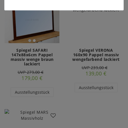
Spiegel SAFARI
Spiegel VERONA
147x88x6cm Pappel
160x90 Pappel massiv
massiv wenge braun
wengefarbend lackiert
lackiert
UVP 239,00 €
UVP 279,00 €
139,00 €
179,00 €
Ausstellungsstück
Ausstellungsstück