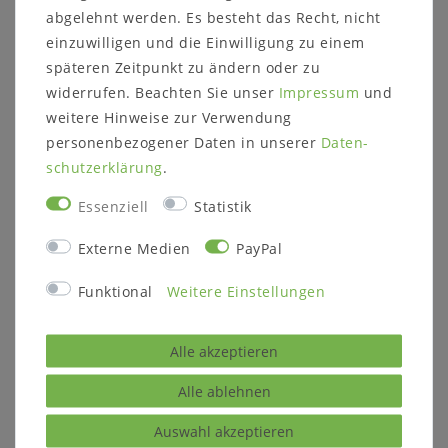
abgelehnt werden. Es besteht das Recht, nicht
einzuwilligen und die Einwilligung zu einem
späteren Zeitpunkt zu ändern oder zu
widerrufen. Beachten Sie unser
Impressum
und
weitere Hinweise zur Verwendung
personenbezogener Daten in unserer
Daten­
schutz­erklärung
.
Spiegel mit
Wandspiegel mit
Essenziell
Statistik
Holzrahmen CASA
Holzrahmen
160x80x5cm Pappel
67x90x6cm FIRENZE
massiv kolonial
Wenge
Externe Medien
PayPal
dunkelbraun lackiert
nussbaumfarben
lackiert
UVP 295,00 €
Funktional
Weitere Einstellungen
159,00 €
99,00 €
UVP 179,00 €
Alle akzeptieren
Ausstellungsstück
Ausstellungsstück
Alle ablehnen
Auswahl akzeptieren