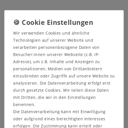
Wir verwenden Cookies und ähnliche
Technologien auf unserer Website und
verarbeiten personenbezogene Daten von
Besucher:innen unserer Webseite (z.B. IP-
Adresse), um z.B. Inhalte und Anzeigen zu
Wandspiegel mit
Hängespiegel mit
Holzrahmen ROSSIO
Holzrahmen FJORD
personalisieren, Medien von Drittanbietern
150x100x7cm Pinie
105x75x4cm Eiche
einzubinden oder Zugriffe auf unsere Website zu
massiv weiß gebürstet
massiv furniert bianco
geölt
analysieren. Die Datenverarbeitung erfolgt erst
658,00 €
durch gesetzte Cookies. Wir teilen diese Daten
99,00 €
UVP 199,00 €
mit Dritten, die wir in den Einstellungen
benennen.
Ausstellungsstück
Ausstellungsstück
Die Datenverarbeitung kann mit Einwilligung
oder aufgrund eines berechtigten Interesses
erfolgen. Die Zustimmung kann erteilt oder