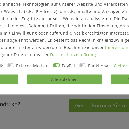
d ähnliche Technologien auf unserer Website und verarbeite
er eine Absturzsicherung.
Holzstärke:
22 mm
 Webseite (z.B. IP-Adresse), um z.B. Inhalte und Anzeigen zu
m Lieferumfang enthalten.
nden oder Zugriffe auf unsere Website zu analysieren. Die Dat
Material:
MDF
r teilen diese Daten mit Dritten, die wir in den Einstellungen
 gestellt werden.
 mit Einwilligung oder aufgrund eines berechtigten Interesse
Oberfläche:
weiß lackier
er abgelehnt werden. Es besteht das Recht, nicht einzuwillig
lungsstück abholbereit
.
Maße:
ca.
zu ändern oder zu widerrufen. Beachten Sie unser
Impressum
Breite 206 cm
gener Daten in unserer
Daten­schutz­erklärung
.
der rufen Sie uns direkt an
Höhe 164,3 cm
ter!
Tiefe 114 cm
ik
Externe Medien
PayPal
Funktional
Weitere
Alle ablehnen
rodukt?
Gerne können Sie un