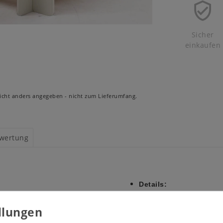
Sicher
einkaufen
cht anders angegeben - nicht zum Lieferumfang.
wertung
Details:
Liegefläche: jeweils 90
ackierte Etagenbett. Das obere
mit 2 Rollrosten
mit Leiter