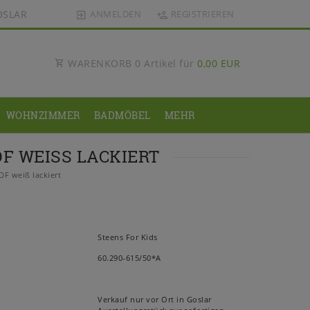
OSLAR
ANMELDEN
REGISTRIEREN
WARENKORB
0
Artikel für
0,00 EUR
WOHNZIMMER
BADMÖBEL
MEHR
F WEISS LACKIERT
F weiß lackiert
Steens For Kids
60.290-615/50*A
Verkauf nur vor Ort in Goslar