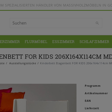
BEIM SPEZIALISIERTEN HÄNDLER VON MASSIVHOLZMÖBELN IN G
DERZIMMER
FLURMÖBEL
ESSZIMMER
SCHLAFZIMMER
NBETT FOR KIDS 206X164X114CM MD
ote
Ausstellungsstücke
Kinderbett Etagenbett FOR KIDS 206x164x114cm MD
Programm
Artikelnummer
EAN
Lieferzeit