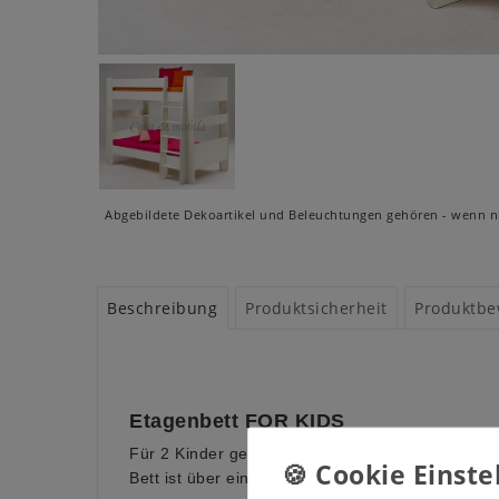
Abgebildete Dekoartikel und Beleuchtungen gehören - wenn ni
Beschreibung
Produktsicherheit
Produktbe
Etagenbett FOR KIDS
Für 2 Kinder gedacht ist dieses strahlend weiß l
Bett ist über eine Leiter mit 5 Stufen erreichbar.