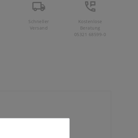
Schneller
Kostenlose
Versand
Beratung
05321 68599-0
x200 cm