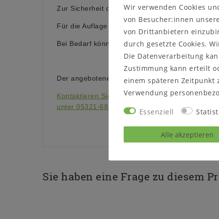
Wir verwenden Cookies un
Zur Sicherheit des Kindes gibt es neben der Leit
von Besucher:innen unserer
Für die Auflage der Matratzen sind 2 Rollroste i
von Drittanbietern einzubi
durch gesetzte Cookies. Wi
Bei Bedarf können die Betten später auch einzeln
Die Datenverarbeitung kann
Zustimmung kann erteilt od
Der angebotene Artikel ist in Goslar als
Ausstel
einem späteren Zeitpunkt 
Verwendung personenbezo
Kontaktieren Sie uns auf unserer Internetseite o
unter 05321-685990. Wir helfen Ihnen gerne wei
Essenziell
Statist
Alle akzeptieren
Sie haben eine Frage zu diesem P