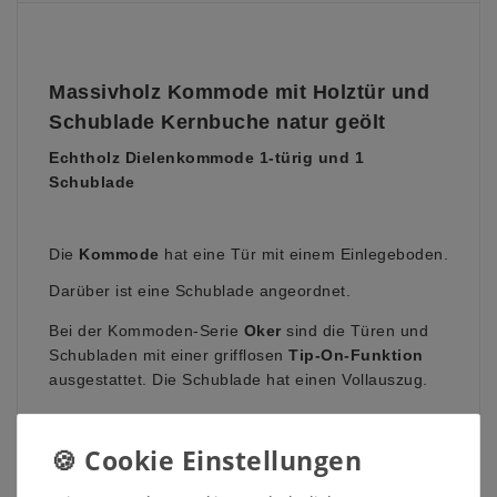
Massivholz Kommode mit Holztür und
Schublade Kernbuche natur geölt
Echtholz
Dielenkommode 1-türig und 1
Schublade
Die
Kommode
hat eine Tür mit einem Einlegeboden.
Darüber ist eine Schublade angeordnet.
Bei der Kommoden-Serie
Oker
sind die Türen und
Schubladen mit einer grifflosen
Tip-On-Funktion
ausgestattet. Die Schublade hat einen Vollauszug.
Maße oder Farbe sind nicht das, was Sie suchen
oder Sie suchen ein ganz anderes Möbelstück?