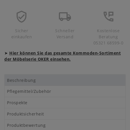
Sicher
Schneller
Kostenlose
einkaufen
Versand
Beratung
05321 68599-0
➤
Hier können Sie das gesamte Kommoden-Sortiment
der Möbelserie OKER einsehen.
Beschreibung
Pflegemittel/Zubehör
Prospekte
Produktsicherheit
Produktbewertung