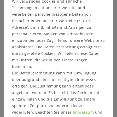
Wir verwenden Cookies und ähnliche
Technologien auf unserer Website und
Kontaktieren
Sie uns auf unserer Internetseite
verarbeiten personenbezogene Daten von
oder rufen Sie uns an unter
05321/685990
Besucher:innen unserer Webseite (z.B. IP-
Adresse), um z.B. Inhalte und Anzeigen zu
Auf Grund verschiedener Bildschirmeinstellungen
personalisieren, Medien von Drittanbietern
sowie der Lichtverhältnisse beim Fotografieren kann
einzubinden oder Zugriffe auf unsere Website zu
es dazu führen, dass die Farbe des Artikels nicht
analysieren. Die Datenverarbeitung erfolgt erst
authentisch wiedergegeben wird.
durch gesetzte Cookies. Wir teilen diese Daten
Dekorationsartikel sind nicht im Lieferumfang
mit Dritten, die wir in den Einstellungen
enthalten.
benennen.
Die Datenverarbeitung kann mit Einwilligung
oder aufgrund eines berechtigten Interesses
erfolgen. Die Zustimmung kann erteilt oder
abgelehnt werden. Es besteht das Recht, nicht
Weitere Informationen zum Möbelstück
einzuwilligen und die Einwilligung zu einem
Details:
späteren Zeitpunkt zu ändern oder zu
1 Holztür
widerrufen. Beachten Sie unser
Impressum
und
1 Holz-Einlegeboden