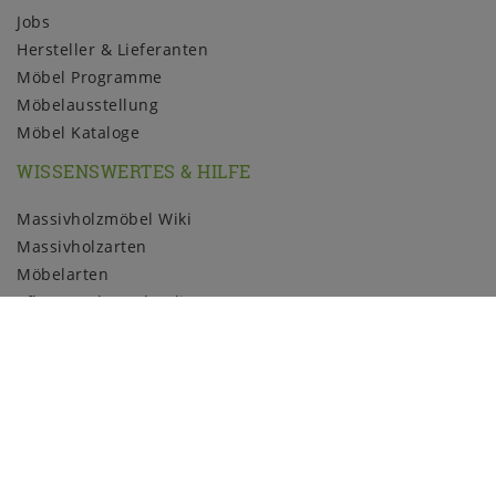
Jobs
Hersteller & Lieferanten
Möbel Programme
Möbelausstellung
Möbel Kataloge
WISSENSWERTES & HILFE
Massivholzmöbel Wiki
Massivholzarten
Möbelarten
Pflege und Kundendienst
Holzmuster
ZAHLUNGSARTEN