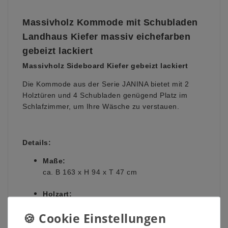
Massivholz Kommode mit Schubladen
Landhaus Kiefer massiv eichefarben
gebeizt lackiert
Massivholz Sideboard Kiefer gebeizt lackiert
Die Kommode aus der Serie JANINA bietet mit 2
Holztüren und 4 Schubladen genügend Platz im
Schlafzimmer, um Ihre Wäsche zu verstauen.
Details:
Maße:
ca. B 163 x H 94 x T 47 cm
Holzart:
Kiefer massiv
Oberfläche: