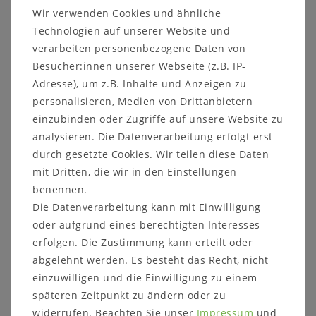
Wir verwenden Cookies und ähnliche
eichefarben gebeizt und lackiert
Technologien auf unserer Website und
verarbeiten personenbezogene Daten von
Besucher:innen unserer Webseite (z.B. IP-
Der angebotene Artikel ist in dieser
Adresse), um z.B. Inhalte und Anzeigen zu
Ausführung direkt vor Ort in Goslar als
personalisieren, Medien von Drittanbietern
Ausstellungsstück abholbereit
.
einzubinden oder Zugriffe auf unsere Website zu
analysieren. Die Datenverarbeitung erfolgt erst
Bei Fragen kontaktieren Sie uns auf unserer
durch gesetzte Cookies. Wir teilen diese Daten
Internetseite oder rufen Sie uns direkt an unter
mit Dritten, die wir in den Einstellungen
05321-685990. Wir helfen Ihnen gerne weiter!
benennen.
Die Datenverarbeitung kann mit Einwilligung
oder aufgrund eines berechtigten Interesses
erfolgen. Die Zustimmung kann erteilt oder
abgelehnt werden. Es besteht das Recht, nicht
einzuwilligen und die Einwilligung zu einem
späteren Zeitpunkt zu ändern oder zu
Informationen zum Möbelstück:
widerrufen. Beachten Sie unser
Impressum
und