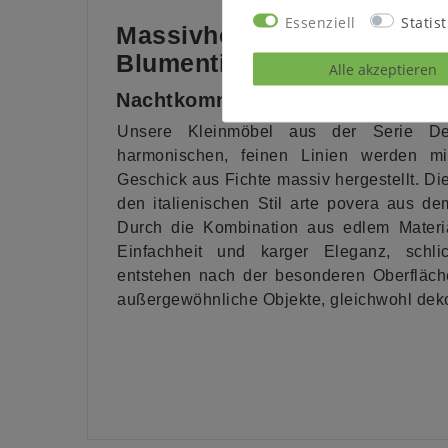
Essenziell
Statist
Massivholz
Nachtkonsole - 
Blumentisch
Alle akzeptieren
Nachtkommode - Beistelltisch - F
Unsere Kleinmöbel aus der Serie De
harmonischen, feinen Linien werden m
Geschick aus Fichte massiv hergestellt. D
den italienischen Stil arte povera aus de
Durch die Kombination aus edlem Materi
Einfachheit und karger Eleganz, schl
entstehen nach der besonderen Oberfläch
außergewöhnliche Objekte, gleichwohl dekor