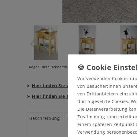
Abgebildete Dekoartikel und Beleuchtungen gehören - wenn ni
Wir verwenden Cookies un
➤
Hier finden Sie weitere Informationen zum 
von Besucher:innen unserer
von Drittanbietern einzubi
➤
Hier finden Sie alle Möbel aus der Serie DECO
durch gesetzte Cookies. Wi
Die Datenverarbeitung kann
Zustimmung kann erteilt od
Beschreibung
Produktsicherheit
Produktbe
einem späteren Zeitpunkt 
Verwendung personenbezo