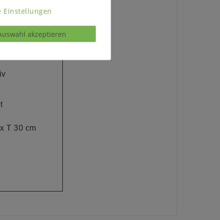
 Einstellungen
Auswahl akzeptieren
, 1 Ablageboden
iv
t
 x
T
30 cm