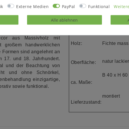
ik
Externe Medien
PayPal
Funktional
Weitere
Beistelltisch -
Alle ablehnen
Details:
Nachttisch
ichte natur lackiert
1 Schublade
cor aus Massivholz mit
Holz:
Fichte mass
it großem handwerklichen
ie Formen sind angelehnt an
m 17. und 18. Jahrhundert.
natur lackier
Oberfläche:
al und der Beachtung von
icht und ohne Schnörkel,
B
40 x
H
60
enbehandlung einzigartige,
ca. Maße:
ativ sowie funktional.
montiert
Lieferzustand: