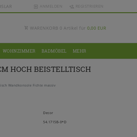
OSLAR
ANMELDEN
REGISTRIEREN
WARENKORB
0
Artikel für
0,00 EUR
WOHNZIMMER
BADMÖBEL
MEHR
M HOCH BEISTELLTISCH
tisch Wandkonsole Fichte massiv
Decor
54.1715B-0*D