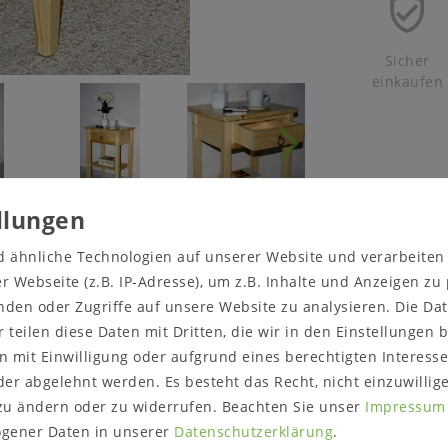
Sicher
einkaufen
cht anders angegeben - nicht zum Lieferumfang.
d ähnliche Technologien auf unserer Website und verarbeite
Programm DECOR von CASA.
 Webseite (z.B. IP-Adresse), um z.B. Inhalte und Anzeigen zu
nden oder Zugriffe auf unsere Website zu analysieren. Die Dat
R von CASA.
r teilen diese Daten mit Dritten, die wir in den Einstellungen
 mit Einwilligung oder aufgrund eines berechtigten Interesse
er abgelehnt werden. Es besteht das Recht, nicht einzuwillig
wertung
zu ändern oder zu widerrufen. Beachten Sie unser
Impressum
gener Daten in unserer
Daten­schutz­erklärung
.