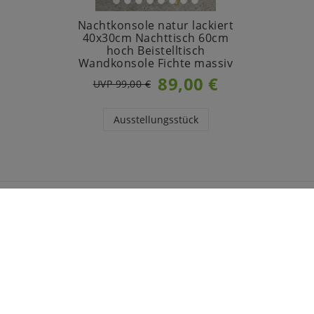
Nachtkonsole natur lackiert
40x30cm Nachttisch 60cm
hoch Beistelltisch
Wandkonsole Fichte massiv
89,00 €
UVP 99,00 €
Ausstellungsstück
INFORMATIONEN
CASA 
Zahlung
Über u
Versand
Jobs
Impressum
Herstel
Daten­schutz­erklärung
Möbel 