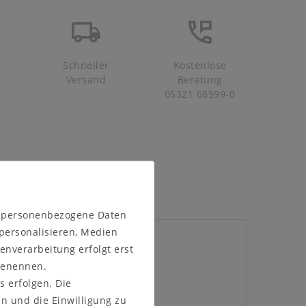
Schneller
Kostenlose
Versand
Beratung
05321 68599-0
n personenbezogene Daten
 personalisieren, Medien
enverarbeitung erfolgt erst
 benennen.
s erfolgen. Die
en und die Einwilligung zu