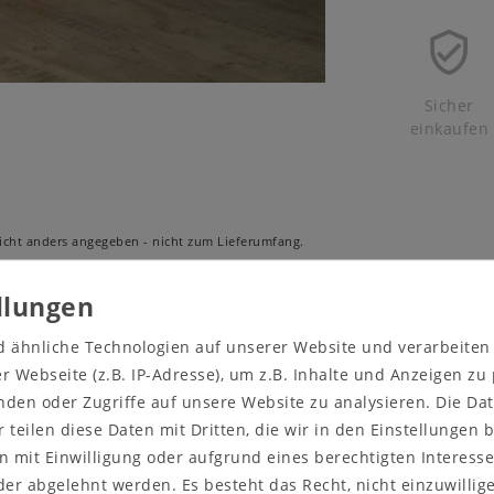
Sicher
einkaufen
cht anders angegeben - nicht zum Lieferumfang.
wertung
d ähnliche Technologien auf unserer Website und verarbeite
 Webseite (z.B. IP-Adresse), um z.B. Inhalte und Anzeigen zu
nden oder Zugriffe auf unsere Website zu analysieren. Die Dat
r teilen diese Daten mit Dritten, die wir in den Einstellungen
Beschreibung: mit Schublade
 mit Einwilligung oder aufgrund eines berechtigten Interesse
Holz: Buche massiv
tisch mit Schublade
er abgelehnt werden. Es besteht das Recht, nicht einzuwillig