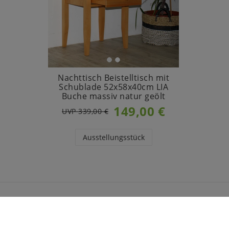
Nachttisch Beistelltisch mit
Schublade 52x58x40cm LIA
Buche massiv natur geölt
149,00 €
UVP 339,00 €
Ausstellungsstück
INFORMATIONEN
CASA 