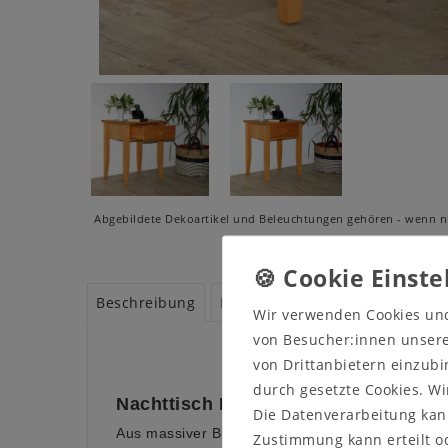
Abgebildete Dekoartikel und Beleuchtungen gehören - wenn ni
Beschreibung
Produktsicherheit
Produktbe
Wir verwenden Cookies un
von Besucher:innen unserer
von Drittanbietern einzubi
durch gesetzte Cookies. Wi
Nachttisch LIA Buche
Die Datenverarbeitung kann
Aus massiver Buche wurde dieser kleine Beistell
Zustimmung kann erteilt od