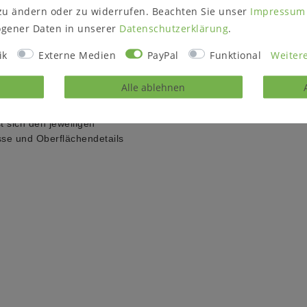
en einen Holzknopf.
zu ändern oder zu widerrufen. Beachten Sie unser
Impressum
Oberfläche: Geölt
gener Daten in unserer
Daten­schutz­erklärung
.
ch im Innenbereich aus
Maße (B/H/T) ca.: 52 x 58 x 4
ik
Externe Medien
PayPal
Funktional
Weitere
Lieferzustand: montiert
die Maserung der Buche
Alle ablehnen
t sich den jeweiligen
sse und Oberflächendetails