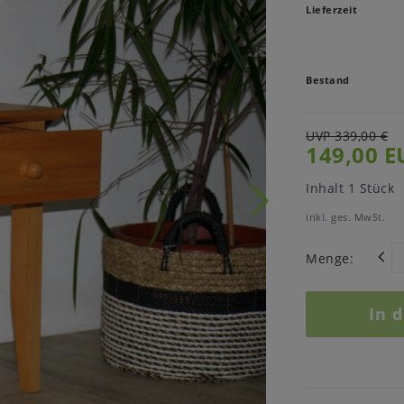
Lieferzeit
Bestand
UVP 339,00 €
149,00 E
Inhalt
1
Stück
inkl. ges. MwSt.
Menge:
In 