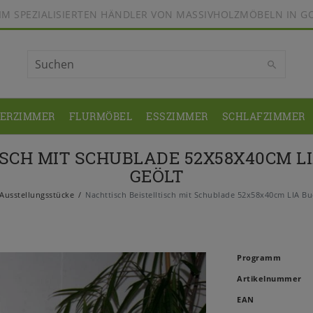
BEIM SPEZIALISIERTEN HÄNDLER VON MASSIVHOLZMÖBELN IN G
DERZIMMER
FLURMÖBEL
ESSZIMMER
SCHLAFZIMMER
ISCH MIT SCHUBLADE 52X58X40CM L
GEÖLT
Ausstellungsstücke
Nachttisch Beistelltisch mit Schublade 52x58x40cm LIA Bu
Programm
Artikelnummer
EAN