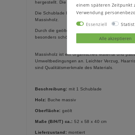
hergestellt. Die Schubladenblende hat zum Öffn
einem späteren Zeitpunkt 
Verwendung personenbezo
Die Schublade läuft auf Holzschienen und ist au
Massivholz.
Essenziell
Statist
Durch die geölte Oberfläche des Holzes kommt 
besonders schön zur Geltung.
Alle akzeptieren
Massivholz ist ein organisches Material und pass
Umweltbedingungen an. Leichter Verzug, Haarri
sind Qualitätsmerkmale des Materials.
Beschreibung:
mit 1 Schublade
Holz:
Buche massiv
Oberfläche:
geölt
Maße (B/H/T) ca.:
52 x 58 x 40 cm
Lieferzustand:
montiert