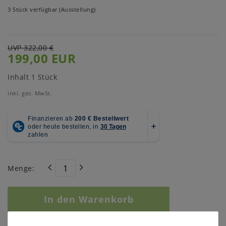
3 Stück verfügbar (Ausstellung)
UVP 322,00 €
199,00 EUR
Inhalt
1
Stück
inkl. ges. MwSt.
Menge:
In den Warenkorb