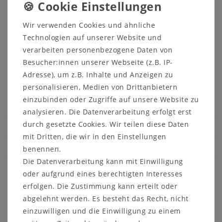
Wir verwenden Cookies und ähnliche
Technologien auf unserer Website und
verarbeiten personenbezogene Daten von
Besucher:innen unserer Webseite (z.B. IP-
Sicher
Schneller
Kostenlose
Adresse), um z.B. Inhalte und Anzeigen zu
einkaufen
Versand
Beratung
personalisieren, Medien von Drittanbietern
05321 68599-0
einzubinden oder Zugriffe auf unsere Website zu
analysieren. Die Datenverarbeitung erfolgt erst
durch gesetzte Cookies. Wir teilen diese Daten
Beschreibung
mit Dritten, die wir in den Einstellungen
Produktsicherheit
benennen.
Die Datenverarbeitung kann mit Einwilligung
Produktbewertung
oder aufgrund eines berechtigten Interesses
erfolgen. Die Zustimmung kann erteilt oder
abgelehnt werden. Es besteht das Recht, nicht
einzuwilligen und die Einwilligung zu einem
Schuhkommode RIO Akazie massiv