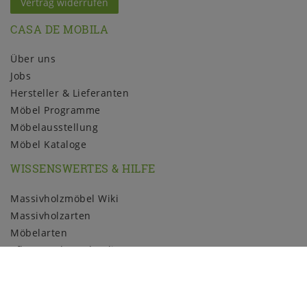
Vertrag widerrufen
CASA DE MOBILA
Über uns
Jobs
Hersteller & Lieferanten
Möbel Programme
Möbelausstellung
Möbel Kataloge
WISSENSWERTES & HILFE
Massivholzmöbel Wiki
Massivholzarten
Möbelarten
Pflege und Kundendienst
Holzmuster