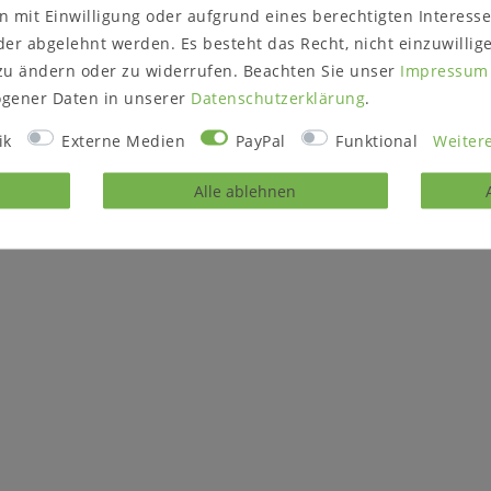
.
 mit Einwilligung oder aufgrund eines berechtigten Interesse
er abgelehnt werden. Es besteht das Recht, nicht einzuwillig
r im Flur ist massive Erle in
zu ändern oder zu widerrufen. Beachten Sie unser
Impressum
gener Daten in unserer
Daten­schutz­erklärung
.
ik
Externe Medien
PayPal
Funktional
Weitere
Alle ablehnen