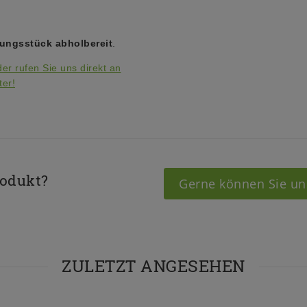
lungsstück abholbereit
.
der rufen Sie uns direkt an
ter!
rodukt?
Gerne können Sie un
ZULETZT ANGESEHEN