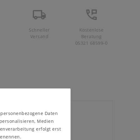
Schneller
Kostenlose
Versand
Beratung
05321 68599-0
n personenbezogene Daten
 personalisieren, Medien
enverarbeitung erfolgt erst
 benennen.