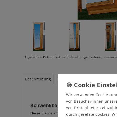
Abgebildete Dekoartikel und Beleuchtungen gehören - wenn ni
Beschreibung
Produktsicherheit
Produktbe
Wir verwenden Cookies un
von Besucher:innen unserer
Schwenkbarer Garderobenspiegel P
von Drittanbietern einzubi
Diese Garderobe mit 3 Kleiderhaken und Hutabla
durch gesetzte Cookies. Wi