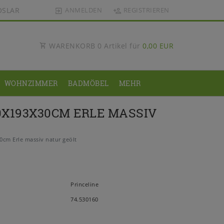
OSLAR
ANMELDEN
REGISTRIEREN
WARENKORB
0
Artikel für
0,00 EUR
WOHNZIMMER
BADMÖBEL
MEHR
X193X30CM ERLE MASSIV
cm Erle massiv natur geölt
Princeline
74.530160