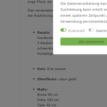
enge Flure, da der große Spiegel schwenkbar ist
Die Datenverarbeitung kann
Zustimmung kann erteilt od
Das verwendete Holz für diesen praktischen Helfe
einem späteren Zeitpunkt 
der Ausführung natur geölt.
Verwendung personenbezo
Essenziell
Statist
Details:
Garderobenpaneel
Alle akzeptieren
3 Kleiderhaken
schwenkbarer Ganzkörperspiegel
Hutablage
Holz:
Erle massiv
Oberfläche:
natur geölt
Maße:
Breite 60 cm
Höhe 193 cm
Tiefe 30 cm