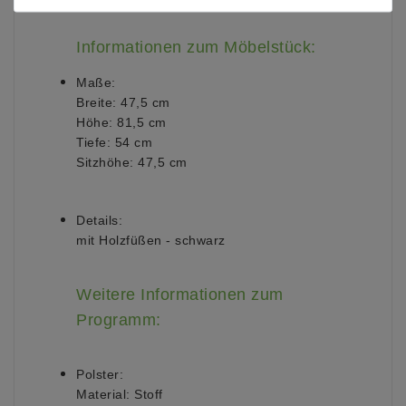
Informationen zum Möbelstück:
Maße:
Breite: 47,5 cm
Höhe: 81,5 cm
Tiefe: 54 cm
Sitzhöhe: 47,5 cm
Details:
mit Holzfüßen - schwarz
Weitere Informationen zum
Programm:
Polster:
Material: Stoff