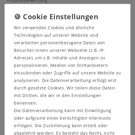
Produktbewertung
Wir verwenden Cookies und ähnliche
FAMA-Polsterstuhl mit Holzbeinen
Technologien auf unserer Website und
- LALO & MILI
verarbeiten personenbezogene Daten von
Höchste Qualität und Stoffvielfalt -
Besucher:innen unserer Webseite (z.B. IP-
Bequemer Polsterstuhl von FAMA
Adresse), um z.B. Inhalte und Anzeigen zu
personalisieren, Medien von Drittanbietern
Seine flexible Rückenlehne passt sich perfekt an
einzubinden oder Zugriffe auf unsere Website zu
jeden Rücken an und bietet somit einen
analysieren. Die Datenverarbeitung erfolgt erst
außergewöhnlichen Komfort - sowhl an Ihrem
durch gesetzte Cookies. Wir teilen diese Daten
Esstisch, als auch als Beistellsessel neben Ihrem
Sofa. Es ist das ideale Kompliment für ein Haus,
mit Dritten, die wir in den Einstellungen
wenn man Besuch bekommt und mehr Plätze
benennen.
braucht. Auf diesen Stühlen fühlt sich jeder wohl.
Die Datenverarbeitung kann mit Einwilligung
oder aufgrund eines berechtigten Interesses
Der Unterschied zwischen den zwei Modellen ist die
erfolgen. Die Zustimmung kann erteilt oder
Rückenlehne.
MILI
, hat eine waghalsigere Form und
LALO
eine konventionellere.
abgelehnt werden. Es besteht das Recht, nicht