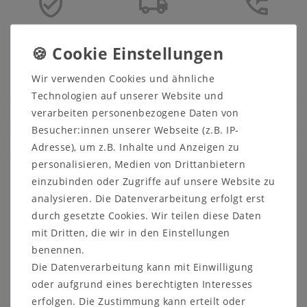
Sicher
Schneller
Kostenlose
einkaufen
Versand
Beratung
05321 68599-0
Wir verwenden Cookies und ähnliche
Technologien auf unserer Website und
verarbeiten personenbezogene Daten von
Beschreibung
Besucher:innen unserer Webseite (z.B. IP-
Produktsicherheit
Adresse), um z.B. Inhalte und Anzeigen zu
personalisieren, Medien von Drittanbietern
Produktbewertung
einzubinden oder Zugriffe auf unsere Website zu
analysieren. Die Datenverarbeitung erfolgt erst
durch gesetzte Cookies. Wir teilen diese Daten
mit Dritten, die wir in den Einstellungen
Quadratisches Tablett mit 2
benennen.
praktischen Tragegriffen (MDF)
Die Datenverarbeitung kann mit Einwilligung
60x60cm, grau lackiert
oder aufgrund eines berechtigten Interesses
erfolgen. Die Zustimmung kann erteilt oder