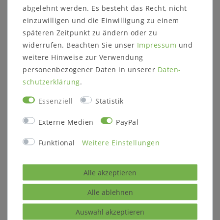
abgelehnt werden. Es besteht das Recht, nicht
einzuwilligen und die Einwilligung zu einem
späteren Zeitpunkt zu ändern oder zu
widerrufen. Beachten Sie unser
Impressum
und
weitere Hinweise zur Verwendung
personenbezogener Daten in unserer
Daten­
schutz­erklärung
.
Sie haben eine Frage zu diesem
Produkt?
Essenziell
Statistik
Externe Medien
PayPal
Gerne können Sie uns kontaktieren
Funktional
Weitere Einstellungen
Alle akzeptieren
ZULETZT ANGESEHEN
Alle ablehnen
Auswahl akzeptieren