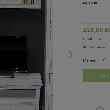
Lieferzeit
523,00 E
Inhalt
1
Stück
inkl. ges. MwSt.
Menge:
In 