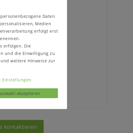
x T 54 cm
n personenbezogene Daten
 personalisieren, Medien
x T 22 cm
enverarbeitung erfolgt erst
assiv
 benennen.
s erfolgen. Die
en und die Einwilligung zu
und weitere Hinweise zur
en (white sanded)
 Einstellungen
Auswahl akzeptieren
s kontaktieren