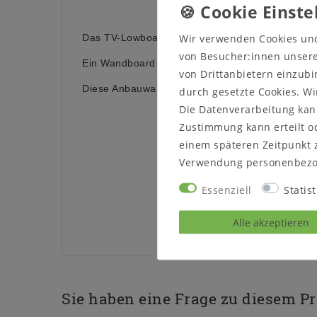
Wir verwenden Cookies un
Das TV-Lowboard hat 2 Schubladen und darüber 
von Besucher:innen unserer
Ein Wandboard gehört auch mit zum Lieferumfan
von Drittanbietern einzubi
Diese Anbauwand ist aus massivem receycletem K
durch gesetzte Cookies. Wi
Die Datenverarbeitung kann
Zustimmung kann erteilt od
einem späteren Zeitpunkt 
Verwendung personenbezo
Essenziell
Statist
Alle akzeptieren
Sie haben eine Frage zu diesem P