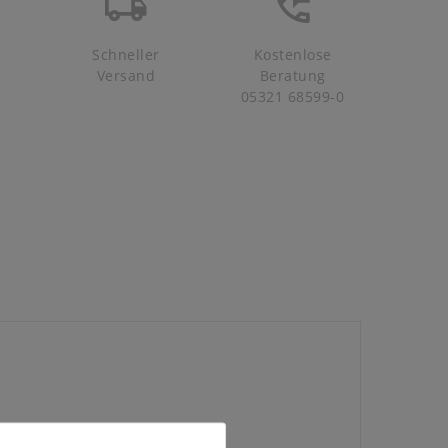
Schneller
Kostenlose
Versand
Beratung
05321 68599-0