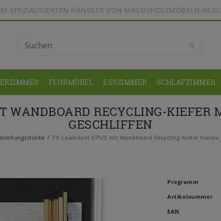
BEIM SPEZIALISIERTEN HÄNDLER VON MASSIVHOLZMÖBELN IN G
DERZIMMER
FLURMÖBEL
ESSZIMMER
SCHLAFZIMMER
 WANDBOARD RECYCLING-KIEFER MAS
ESCHLIFFEN
stellungsstücke
TV-Lowboard OPUS mit Wandboard Recycling-Kiefer massiv 2f
Programm
Artikelnummer
EAN