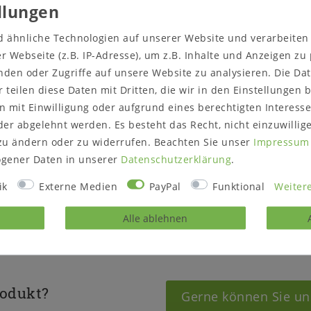
Maße: ca. B 121 x H 56 
d ähnliche Technologien auf unserer Website und verarbeite
2 offene Fächer.
1 x Wandboard:
 Webseite (z.B. IP-Adresse), um z.B. Inhalte und Anzeigen zu
Maße: ca. B 116 x H 24 
g.
nden oder Zugriffe auf unsere Website zu analysieren. Die Dat
Holz:
Recycling-Kiefer m
iefernholz gefertigt.
r teilen diese Daten mit Dritten, die wir in den Einstellungen
 mit Einwilligung oder aufgrund eines berechtigten Interesse
Oberfläche:
er abgelehnt werden. Es besteht das Recht, nicht einzuwillig
Korpus weiß lackiert
zu ändern oder zu widerrufen. Beachten Sie unser
Impressum
Deckblatt weiß geschliff
gener Daten in unserer
Daten­schutz­erklärung
.
Lieferzustand:
montiert
ik
Externe Medien
PayPal
Funktional
Weitere
Alle ablehnen
rodukt?
Gerne können Sie un