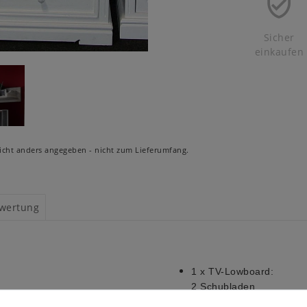
Sicher
einkaufen
cht anders angegeben - nicht zum Lieferumfang.
wertung
1 x TV-Lowboard:
2 Schubladen
2 offene Fächer