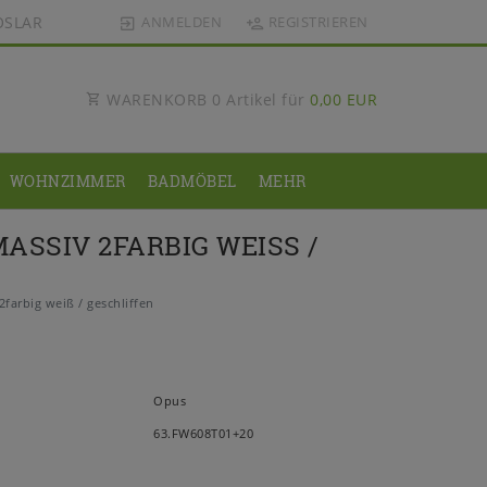
OSLAR
ANMELDEN
REGISTRIEREN
WARENKORB
0
Artikel für
0,00 EUR
WOHNZIMMER
BADMÖBEL
MEHR
SIV 2FARBIG WEISS / G
arbig weiß / geschliffen
Opus
63.FW608T01+20