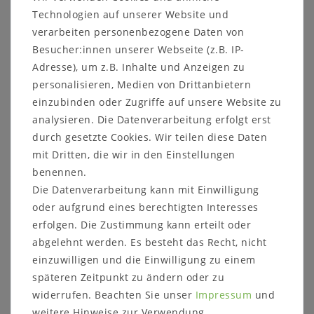
Technologien auf unserer Website und
verarbeiten personenbezogene Daten von
Besucher:innen unserer Webseite (z.B. IP-
Adresse), um z.B. Inhalte und Anzeigen zu
Sicher
Schneller
Kostenlose
personalisieren, Medien von Drittanbietern
einkaufen
Versand
Beratung
einzubinden oder Zugriffe auf unsere Website zu
05321 68599-0
analysieren. Die Datenverarbeitung erfolgt erst
durch gesetzte Cookies. Wir teilen diese Daten
mit Dritten, die wir in den Einstellungen
Beschreibung
benennen.
Die Datenverarbeitung kann mit Einwilligung
Produktsicherheit
oder aufgrund eines berechtigten Interesses
Produktbewertung
erfolgen. Die Zustimmung kann erteilt oder
abgelehnt werden. Es besteht das Recht, nicht
einzuwilligen und die Einwilligung zu einem
späteren Zeitpunkt zu ändern oder zu
Hängegarderobe VIVERE Kiefer massiv
widerrufen. Beachten Sie unser
Impressum
und
weiß gebürstet
weitere Hinweise zur Verwendung