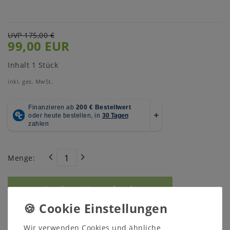
UVP 175,00 €
99,00 EUR
Inhalt
1
Stück
inkl. ges. MwSt.
Menge:
In den Warenkorb
Wir verwenden Cookies und ähnliche