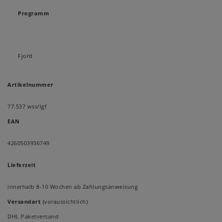
Programm
Fjord
Artikelnummer
77.537 wss/lgf
EAN
4260503936749
Lieferzeit
innerhalb 8-10 Wochen ab Zahlungsanweisung
Versandart
(voraussichtlich)
DHL Paketversand