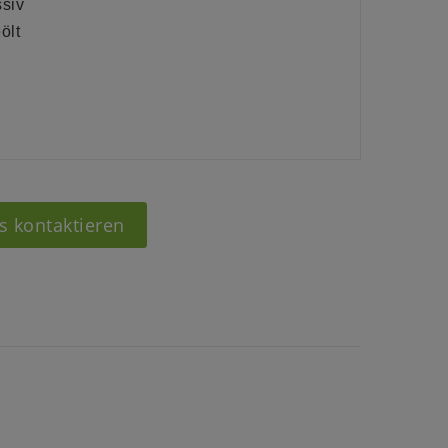
ssiv
ölt
s kontaktieren