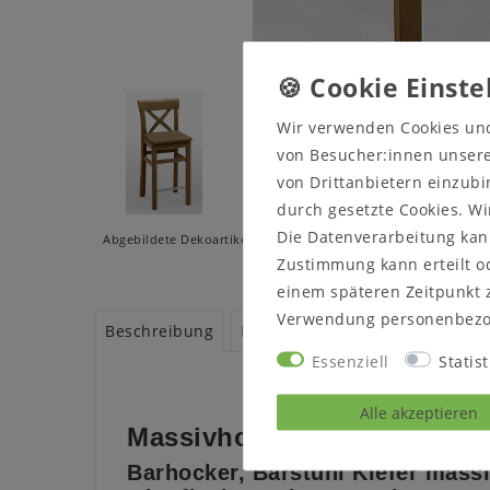
Wir verwenden Cookies un
von Besucher:innen unserer
von Drittanbietern einzubi
durch gesetzte Cookies. Wi
Die Datenverarbeitung kann
Abgebildete Dekoartikel und Beleuchtungen gehören - wenn ni
Zustimmung kann erteilt od
einem späteren Zeitpunkt 
Verwendung personenbezo
Beschreibung
Prospekte
Produktsicherheit
Essenziell
Statist
Alle akzeptieren
Massivholz Bistrostuhl Sit
Barhocker, Barstuhl Kiefer mass