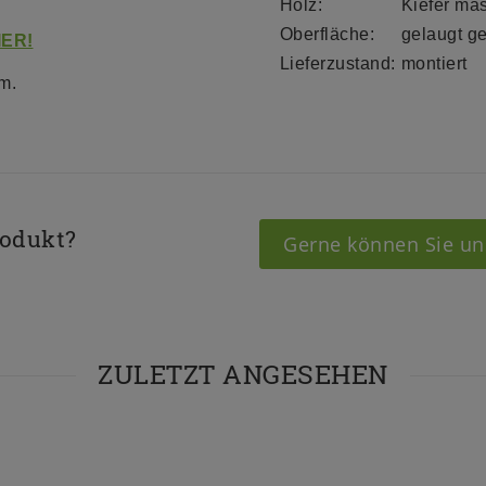
Holz:
Kiefer ma
Oberfläche:
gelaugt ge
IER!
Lieferzustand:
montiert
m.
rodukt?
Gerne können Sie un
ZULETZT ANGESEHEN