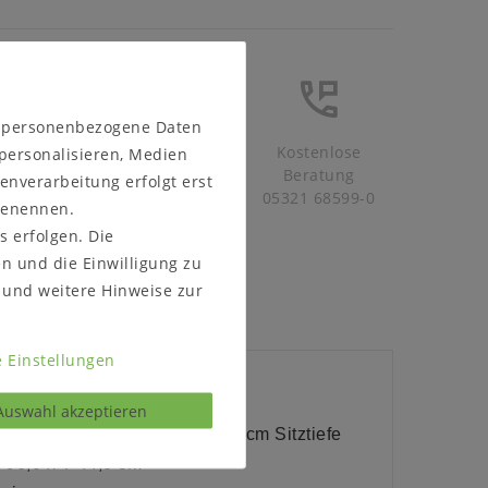
n personenbezogene Daten
Schneller
Kostenlose
 personalisieren, Medien
Versand
Beratung
enverarbeitung erfolgt erst
05321 68599-0
 benennen.
s erfolgen. Die
en und die Einwilligung zu
und weitere Hinweise zur
 Einstellungen
Auswahl akzeptieren
l mit 64,5 cm Sitzhöhe und 34 cm Sitztiefe
 96,0 x T 44,0 cm