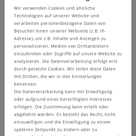
Wir verwenden Cookies und ähnliche
Technologien auf unserer Website und
verarbeiten personenbezogene Daten von
Bettgestell 100x200 mit Schublade
Besucher:innen unserer Webseite (z.B. IP-
Kiefernholz weiß gelaugt geölt
Adresse), um z.B. Inhalte und Anzeigen zu
Bett mit Schublade 100x200cm massiv weiß
personalisieren, Medien von Drittanbietern
lackiert und gelaugt geölt abgesetzt
einzubinden oder Zugriffe auf unsere Website zu
analysieren. Die Datenverarbeitung erfolgt erst
durch gesetzte Cookies. Wir teilen diese Daten
mit Dritten, die wir in den Einstellungen
benennen.
Die Datenverarbeitung kann mit Einwilligung
Beschreibung:
oder aufgrund eines berechtigten Interesses
1 Schublade
erfolgen. Die Zustimmung kann erteilt oder
wahlweise links/rechts montierbar
abgelehnt werden. Es besteht das Recht, nicht
einzuwilligen und die Einwilligung zu einem
Maße: ca.
späteren Zeitpunkt zu ändern oder zu
Breite 107 cm
Höhe 92 cm