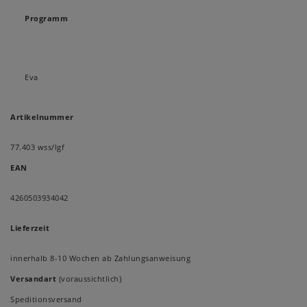
Programm
Eva
Artikelnummer
77.403 wss/lgf
EAN
4260503934042
Lieferzeit
innerhalb 8-10 Wochen ab Zahlungsanweisung
Versandart
(voraussichtlich)
Speditionsversand