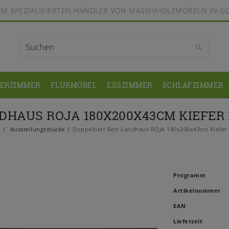
BEIM SPEZIALISIERTEN HÄNDLER VON MASSIVHOLZMÖBELN IN G
DERZIMMER
FLURMÖBEL
ESSZIMMER
SCHLAFZIMMER
HAUS ROJA 180X200X43CM KIEFER M
e
Ausstellungsstücke
Doppelbett Bett Landhaus ROJA 180x200x43cm Kiefer m
Programm
Artikelnummer
EAN
Lieferzeit