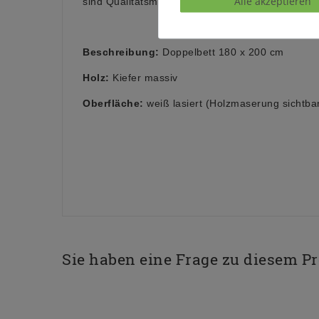
Alle akzeptieren
sind Qualitätsmerkmale des Materials.
Beschreibung:
Doppelbett 180 x 200 cm
Holz:
Kiefer massiv
Oberfläche:
weiß lasiert (Holzmaserung sichtba
Sie haben eine Frage zu diesem P