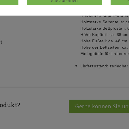
Alle ablehnen
für Matratzengröße: ca.
mit Mittelleiste und Stüt
Holzstärke Kopf-/Fußteil
Holzstärke Seitenteile: 
Holzstärke Bettpfosten. 
Höhe Kopfteil: ca. 68 cm
Höhe Fußteil: ca. 48 cm
r)
Höhe der Bettseiten: ca.
Einlegetiefe für Lattenro
Lieferzustand:
zerlegbar
rodukt?
Gerne können Sie un