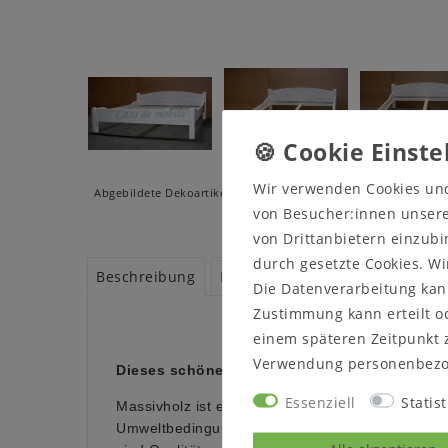
Wir verwenden Cookies un
Abgebildete Dekoartikel und Beleuchtungen gehören - wenn ni
von Besucher:innen unserer
von Drittanbietern einzubi
durch gesetzte Cookies. Wi
Beschreibung
Produktsicherheit
Produktbe
Die Datenverarbeitung kann
Zustimmung kann erteilt od
einem späteren Zeitpunkt 
Verwendung personenbezo
Dieses schöne Bett aus der Serie ROJA ist aus
Essenziell
Statist
Massivholz ist ein organisches Material und pass
Umweltbedingungen an. Leichter Verzug, Haarri