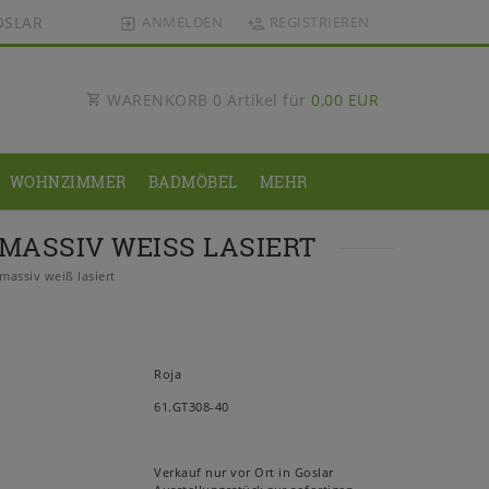
OSLAR
ANMELDEN
REGISTRIEREN
WARENKORB
0
Artikel für
0,00 EUR
WOHNZIMMER
BADMÖBEL
MEHR
ASSIV WEISS LASIERT
assiv weiß lasiert
Roja
61.GT308-40
Verkauf nur vor Ort in Goslar