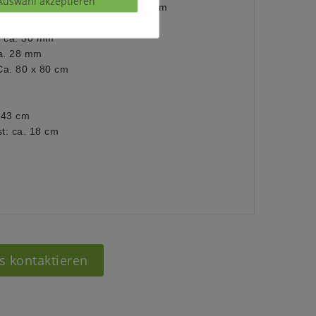
Auswahl akzeptieren
 180 x 200 cm oder 2 x 90 x 200 cm
zfuß
: ca. 30 mm
ca. 28 mm
Ca. 80 x 80 cm
 43 cm
st: ca. 18 cm
s kontaktieren