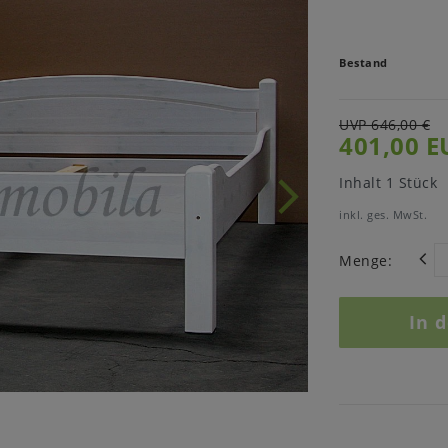
Bestand
UVP 646,00 €
401,00 E
Inhalt
1
Stück
inkl. ges. MwSt.
Menge:
In 