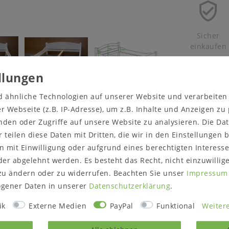
Sicher
einkaufen
d ähnliche Technologien auf unserer Website und verarbeite
cht anders angegeben - nicht zum Lieferumfang.
 Webseite (z.B. IP-Adresse), um z.B. Inhalte und Anzeigen zu
nden oder Zugriffe auf unsere Website zu analysieren. Die Dat
r teilen diese Daten mit Dritten, die wir in den Einstellungen
wertung
 mit Einwilligung oder aufgrund eines berechtigten Interesse
er abgelehnt werden. Es besteht das Recht, nicht einzuwillig
zu ändern oder zu widerrufen. Beachten Sie unser
Impressum
gener Daten in unserer
Daten­schutz­erklärung
.
 massiver Kiefer gefertigt.
Maße:
ca.
Breite 191 cm
ik
Externe Medien
PayPal
Funktional
Weitere
t sich den jeweiligen
Höhe 68 cm
sse und Oberflächendetails
Länge 212 cm