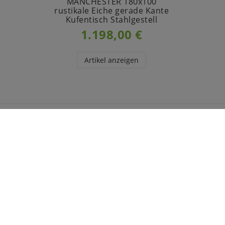
MANCHESTER 180x100
rustikale Eiche gerade Kante
Kufentisch Stahlgestell
1.198,00 €
Artikel anzeigen
INFORMATIONEN
CASA 
Zahlung
Über u
Versand
Jobs
Impressum
Herstel
Daten­schutz­erklärung
Möbel 
AGB
Möbela
Barrierefreiheitserklärung
Möbel 