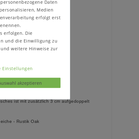
n personenbezogene Daten
 personalisieren, Medien
enverarbeitung erfolgt erst
Möbelstück:
 benennen.
s erfolgen. Die
en und die Einwilligung zu
rader Tischkante
hester
und weitere Hinweise zur
 Einstellungen
Auswahl akzeptieren
sches ist mit zusätzlich 3 cm aufgedoppelt
neiche - Rustik Oak