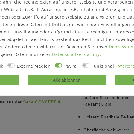
d ähnliche Technologien auf unserer Website und verarbeite
 Webseite (z.B. IP-Adresse), um z.B. Inhalte und Anzeigen zu
nden oder Zugriffe auf unsere Website zu analysieren. Die Dat
Weitere Informationen zum 
R 180×100 cm –
r teilen diese Daten mit Dritten, die wir in den Einstellungen
Details:
isengestell
 mit Einwilligung oder aufgrund eines berechtigten Interesse
Balkeneiche Esstisch
sivholzoptik
er abgelehnt werden. Es besteht das Recht, nicht einzuwillig
Tischplatte Roma mit ge
hen-Platte „ROMA“ (6 cm stark,
Kufen-Untergestell Manc
zu ändern oder zu widerrufen. Beachten Sie unser
Impressum
schwarz antiken „MANCHESTER“
Länge:
180 cm
gener Daten in unserer
Daten­schutz­erklärung
.
und zugleich moderne
nten Rissen betont den
Breite:
100 cm
ik
Externe Medien
PayPal
Funktional
Weitere
r ein individuelles Ambiente
.
t dem Tisch Stabilität sowie
Höhe:
76 cm
Alle ablehnen
ind nicht im Lieferumfang
Tischplattenstärke:
3 cm
äußere Sichtkante des Ti
eine aus der
Serie
CONCEPT 4
(gesamt 6 cm)
Holzart:
Rustikale Balke
Oberfläche wahlweise: