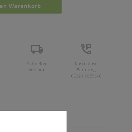
den Warenkorb
Schneller
Kostenlose
Versand
Beratung
05321 68599-0