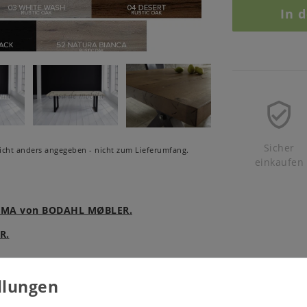
In 
Sicher
cht anders angegeben - nicht zum Lieferumfang.
einkaufen
e ROMA von BODAHL MØBLER.
R.
kte
Produktsicherheit
Produktbewertung