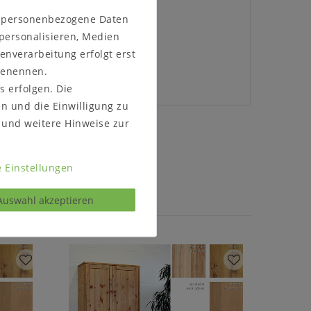
n personenbezogene Daten
37,8 x T 32,9 cm
 personalisieren, Medien
enverarbeitung erfolgt erst
ur Selbstmontage
 benennen.
s erfolgen. Die
en und die Einwilligung zu
und weitere Hinweise zur
s kontaktieren
 Einstellungen
Auswahl akzeptieren