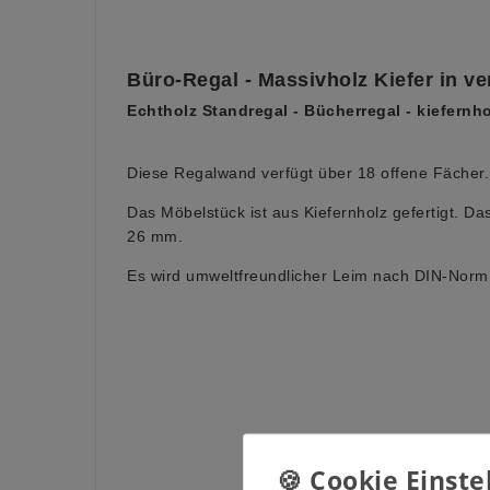
Büro-Regal - Massivholz Kiefer in v
Echtholz Standregal - Bücherregal - kiefernho
Diese Regalwand verfügt über 18 offene Fächer.
Das Möbelstück ist aus Kiefernholz gefertigt. Da
26 mm.
Es wird umweltfreundlicher Leim nach DIN-Norm