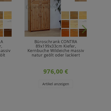
RA
Büroschrank CONTRA
Ho
r,
89x199x33cm Kiefer,
CONT
assiv
Kernbuche Wildeiche massiv
Kern
ölt
natur geölt oder lackiert
976,00 €
Artikel anzeigen