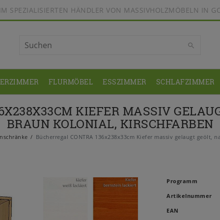
BEIM SPEZIALISIERTEN HÄNDLER VON MASSIVHOLZMÖBELN IN G
DERZIMMER
FLURMÖBEL
ESSZIMMER
SCHLAFZIMMER
X238X33CM KIEFER MASSIV GELAUGT
BRAUN KOLONIAL, KIRSCHFARBEN
enschränke
Bücherregal CONTRA 136x238x33cm Kiefer massiv gelaugt geölt, natu
Programm
Artikelnummer
EAN