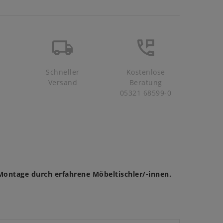
Schneller
Kostenlose
Versand
Beratung
05321 68599-0
Montage durch erfahrene Möbeltischler/-innen.