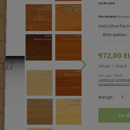
Lieferzeit
Versandart
(voraus
Holz/Oberfläch
972,00 E
Inhalt
1
Stück
inkl. ges. MwSt.
Lieferung innerhal
versandkostenfrei*
Menge:
In 