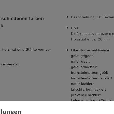
Beschreibung:
18 Fäche
erschiedenen farben
lz
Holz:
Kiefer massiv stabverlei
Holzstärke: ca. 26 mm
s Holz hat eine Stärke von ca.
Oberfläche wahlweise:
gelaugt/geölt
natur geölt
 verwendet.
gelaugt/lackiert
bernsteinfarben geölt
bernsteinfarben lackiert
natur lackiert
kirschfarben lackiert
provence lackiert
kolonial lackiert (Cuba)
weiß lackiert (Holzmaser
unbehandelt