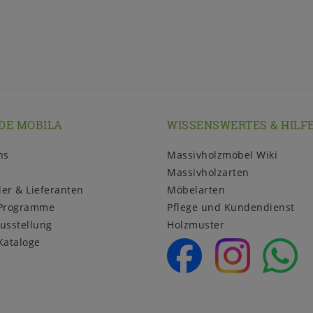
DE MOBILA
WISSENSWERTES & HILF
ns
Massivholzmöbel Wiki
Massivholzarten
ler & Lieferanten
Möbelarten
Programme
Pflege und Kundendienst
usstellung
Holzmuster
Kataloge