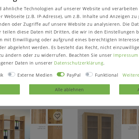
d ähnliche Technologien auf unserer Website und verarbeite
Maße:
ca. B 136,4 x H 2
 Webseite (z.B. IP-Adresse), um z.B. Inhalte und Anzeigen zu
nden oder Zugriffe auf unsere Website zu analysieren. Die Dat
Lieferzustand:
zerlegt z
r teilen diese Daten mit Dritten, die wir in den Einstellungen
 mit Einwilligung oder aufgrund eines berechtigten Interesse
er abgelehnt werden. Es besteht das Recht, nicht einzuwillig
zu ändern oder zu widerrufen. Beachten Sie unser
Impressum
gener Daten in unserer
Daten­schutz­erklärung
.
rodukt?
Gerne können Sie un
ik
Externe Medien
PayPal
Funktional
Weitere
Alle ablehnen
Passende Artikel