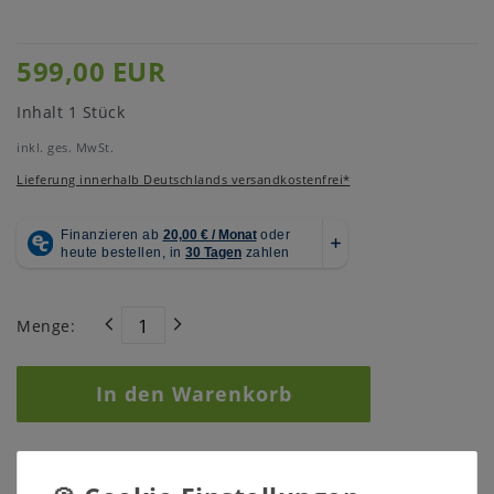
599,00 EUR
Inhalt
1
Stück
inkl. ges. MwSt.
Lieferung innerhalb Deutschlands versandkostenfrei*
Menge:
In den Warenkorb