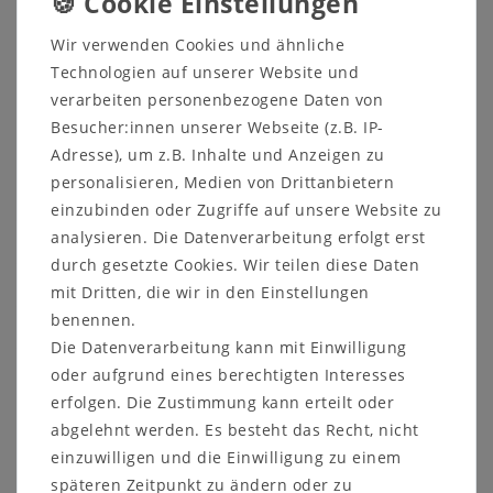
Wir verwenden Cookies und ähnliche
Technologien auf unserer Website und
verarbeiten personenbezogene Daten von
Sicher
Schneller
Kostenlose
Besucher:innen unserer Webseite (z.B. IP-
einkaufen
Versand
Beratung
Adresse), um z.B. Inhalte und Anzeigen zu
05321 68599-0
personalisieren, Medien von Drittanbietern
einzubinden oder Zugriffe auf unsere Website zu
analysieren. Die Datenverarbeitung erfolgt erst
Beschreibung
durch gesetzte Cookies. Wir teilen diese Daten
Prospekte
mit Dritten, die wir in den Einstellungen
benennen.
Produktsicherheit
Die Datenverarbeitung kann mit Einwilligung
Produktbewertung
oder aufgrund eines berechtigten Interesses
erfolgen. Die Zustimmung kann erteilt oder
abgelehnt werden. Es besteht das Recht, nicht
einzuwilligen und die Einwilligung zu einem
Massivholz Bücherrregal - Standregal -
späteren Zeitpunkt zu ändern oder zu