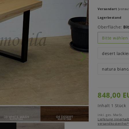
Versandart
(voraus
Lagerbestand
Oberfläche:
Bi
Bitte wählen
desert lackie
natura bianca
848,00 E
Inhalt
1
Stück
inkl. ges. MwSt.
Lieferung innerhal
versandkostenfrei*