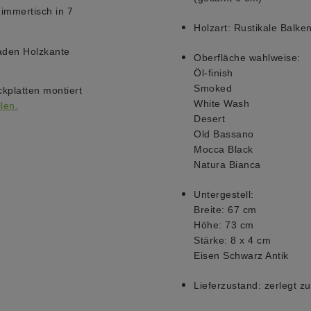
zimmertisch in 7
Holzart:
Rustikale Balke
raden Holzkante
Oberfläche wahlweise:
Öl-finish
Smoked
kplatten montiert
White Wash
len.
Desert
Old Bassano
Mocca Black
Natura Bianca
Untergestell:
Breite: 67 cm
Höhe: 73 cm
Stärke: 8 x 4 cm
Eisen Schwarz Antik
Lieferzustand:
zerlegt z