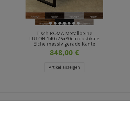
Tisch ROMA Metallbeine
LUTON 140x76x80cm rustikale
Eiche massiv gerade Kante
848,00 €
Artikel anzeigen
INFORMATIONEN
CASA 
Zahlung
Über u
Versand
Jobs