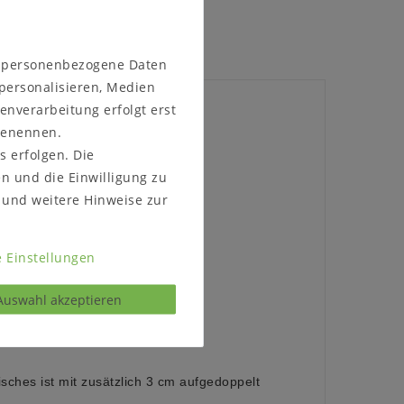
n personenbezogene Daten
 personalisieren, Medien
enverarbeitung erfolgt erst
 benennen.
s erfolgen. Die
en und die Einwilligung zu
rader Tischkante
und weitere Hinweise zur
n
 Einstellungen
Auswahl akzeptieren
sches ist mit zusätzlich 3 cm aufgedoppelt