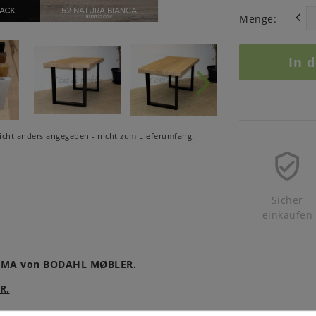
Menge:
In 
cht anders angegeben - nicht zum Lieferumfang.
Sicher
einkaufen
e ROMA von BODAHL MØBLER.
R.
.