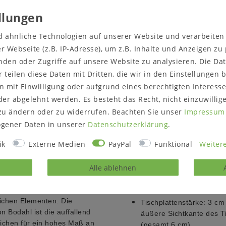
kte
Produktsicherheit
Produktbewertung
d ähnliche Technologien auf unserer Website und verarbeite
 Webseite (z.B. IP-Adresse), um z.B. Inhalte und Anzeigen zu
nden oder Zugriffe auf unsere Website zu analysieren. Die Dat
r teilen diese Daten mit Dritten, die wir in den Einstellungen
Details:
 Kanten Zerreiche
 mit Einwilligung oder aufgrund eines berechtigten Interesse
Balkeneiche Esstisch
er abgelehnt werden. Es besteht das Recht, nicht einzuwillig
Tischplatte Roma mit ge
zu ändern oder zu widerrufen. Beachten Sie unser
Impressum
Kufen-Untergestell Luto
gener Daten in unserer
Daten­schutz­erklärung
.
dahl Möbel
Länge:
140 cm
ik
Externe Medien
PayPal
Funktional
Weitere
Breite:
80 cm
Alle ablehnen
schiedlichen Varianten mit
hplatte sitzt auf
Höhe:
76 cm
amit für eine
ichen Elementen. Die
Tischplattenstärke:
3 cm
 Bodahl ist die auffallend
äußere Sichtkante des Ti
Zeichen für ein hohes Maß an
(gesamt 6 cm)