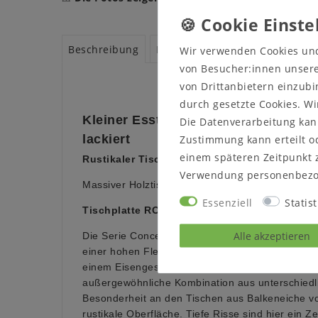
Beschreibung
Pflegemittel/Zubehör
Prospe
Wir verwenden Cookies un
von Besucher:innen unserer
von Drittanbietern einzubi
durch gesetzte Cookies. Wi
Kleiner Esstisch 140x80 mit geraden
Die Datenverarbeitung kann
lackiert
Zustimmung kann erteilt od
einem späteren Zeitpunkt 
Rustikaler
Tisch mit gerader Tischkante
Verwendung personenbezo
Massiver Holztisch vom dänischen Hersteller Bo
Essenziell
Statist
Tischplatte ROMA mit Tischgestell LUTON
Alle akzeptieren
Die Serie Concept 4 You kann aufgrund der unter
einer hohen Flexibilität glänzen. Die massive Tisc
einem Eisengestell im Industrie Look und sorgt d
außergewöhnliche Kombination aus unterschiedl
Besonderheit an den Tischen aus Balkeneiche von
rustikale Oberfläche. Tiefe Risse sind hier ein 