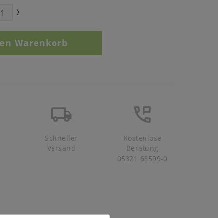
den Warenkorb
Schneller
Kostenlose
Versand
Beratung
05321 68599-0