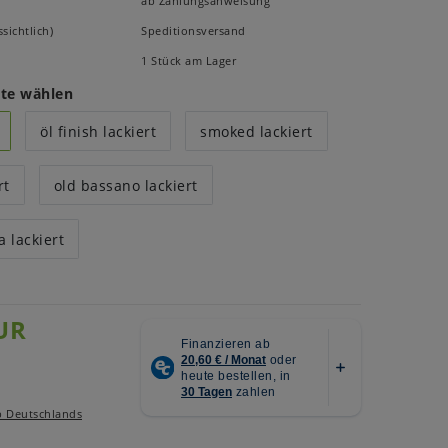
ab Zahlungsanweisung
sichtlich)
Speditionsversand
1 Stück am Lager
tte wählen
öl finish lackiert
smoked lackiert
rt
old bassano lackiert
 lackiert
UR
b Deutschlands