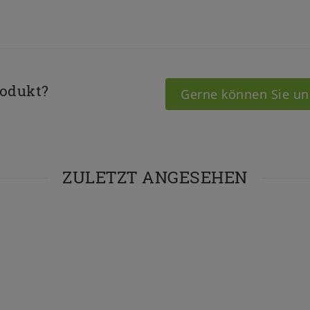
rodukt?
Gerne können Sie un
ZULETZT ANGESEHEN